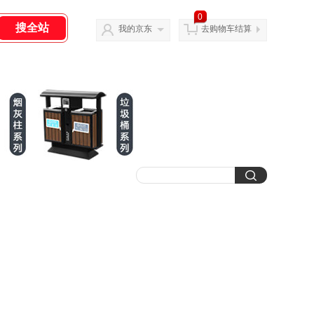
0
我的京东
去购物车结算