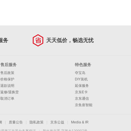
服务
天天低价，畅选无忧
售后服务
特色服务
售后政策
夺宝岛
价格保护
DIY装机
退款说明
延保服务
返修/退换货
京东E卡
取消订单
京东通信
京鱼座智能
测
|
质量公告
|
隐私政策
|
京东公益
|
Media & IR