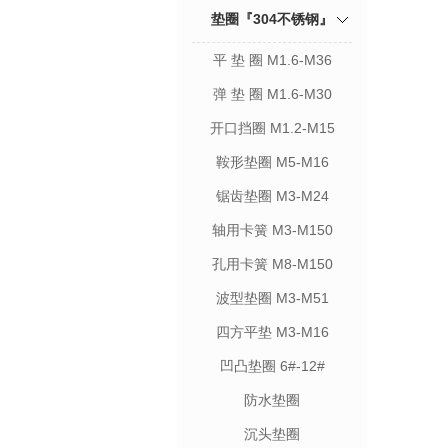
垫圈『304不锈钢』
平 垫 圈 M1.6-M36
弹 垫 圈 M1.6-M30
开口挡圈 M1.2-M15
鞍形垫圈 M5-M16
锯齿垫圈 M3-M24
轴用卡簧 M3-M150
孔用卡簧 M8-M150
波型垫圈 M3-M51
四方平垫 M3-M16
凹凸垫圈 6#-12#
防水垫圈
沉头垫圈