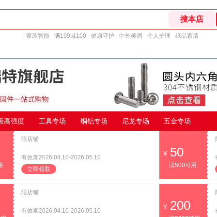
家装智能
满199减100
健康守护
中外美酒
个人护理
纸品家清
9级高强度
工具专场
铜铝专场
尼龙专场
五金专场
限店铺
50
有效期2026.04.10-2026.05.10
用
满500可用
立即领取
限店铺
200
有效期2026.04.10-2026.05.10