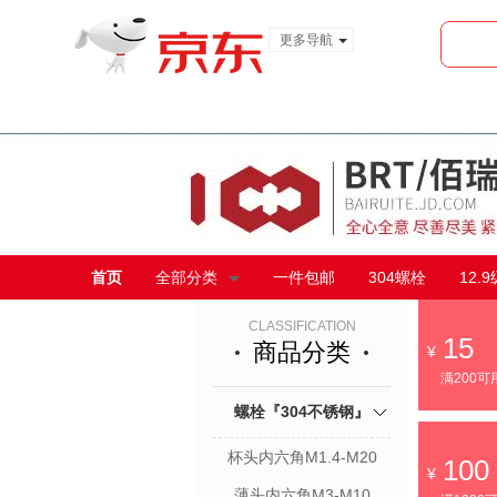
更多导航
服装城
食品
金融
首页
全部分类
一件包邮
304螺栓
12.
CLASSIFICATION
15
商品分类
满200可
螺栓『304不锈钢』
杯头内六角M1.4-M20
100
薄头内六角M3-M10