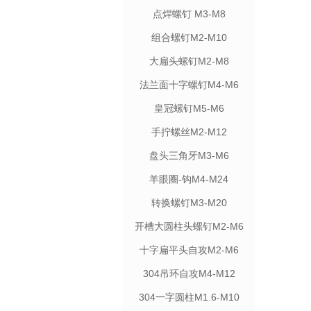
点焊螺钉 M3-M8
组合螺钉M2-M10
大扁头螺钉M2-M8
法兰面十字螺钉M4-M6
皇冠螺钉M5-M6
手拧螺丝M2-M12
盘头三角牙M3-M6
羊眼圈-钩M4-M24
转换螺钉M3-M20
开槽大圆柱头螺钉M2-M6
十字扁平头自攻M2-M6
304吊环自攻M4-M12
304一字圆柱M1.6-M10