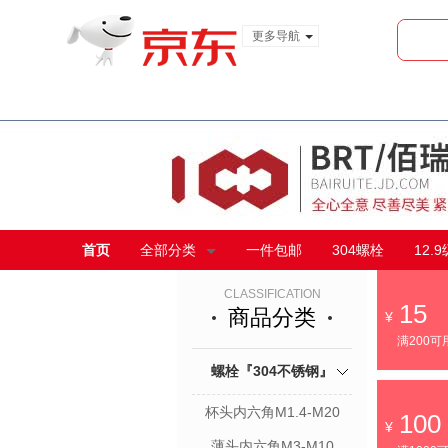
更多导航
服装城
食品
金融
首页
全部分类
一件包邮
304螺栓
12.
CLASSIFICATION
15
商品分类
满200可
螺栓『304不锈钢』
杯头内六角M1.4-M20
100
薄头内六角M3-M10