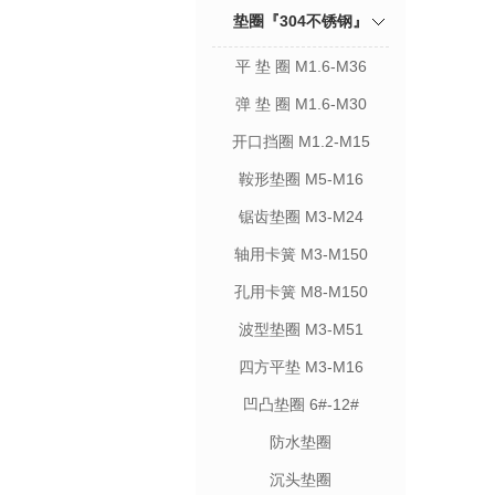
垫圈『304不锈钢』
平 垫 圈 M1.6-M36
弹 垫 圈 M1.6-M30
开口挡圈 M1.2-M15
鞍形垫圈 M5-M16
锯齿垫圈 M3-M24
轴用卡簧 M3-M150
孔用卡簧 M8-M150
波型垫圈 M3-M51
四方平垫 M3-M16
凹凸垫圈 6#-12#
防水垫圈
沉头垫圈