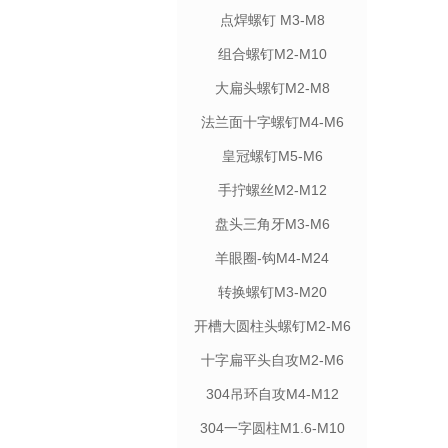
点焊螺钉 M3-M8
组合螺钉M2-M10
大扁头螺钉M2-M8
法兰面十字螺钉M4-M6
皇冠螺钉M5-M6
手拧螺丝M2-M12
盘头三角牙M3-M6
羊眼圈-钩M4-M24
转换螺钉M3-M20
开槽大圆柱头螺钉M2-M6
十字扁平头自攻M2-M6
304吊环自攻M4-M12
304一字圆柱M1.6-M10