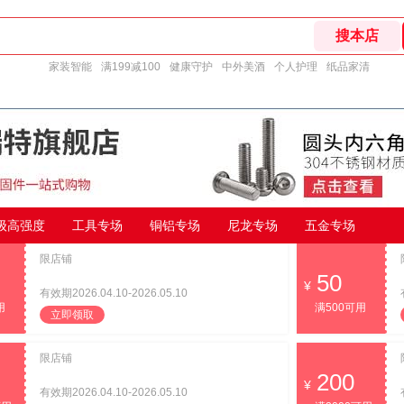
家装智能
满199减100
健康守护
中外美酒
个人护理
纸品家清
9级高强度
工具专场
铜铝专场
尼龙专场
五金专场
限店铺
50
有效期2026.04.10-2026.05.10
用
满500可用
立即领取
限店铺
200
有效期2026.04.10-2026.05.10