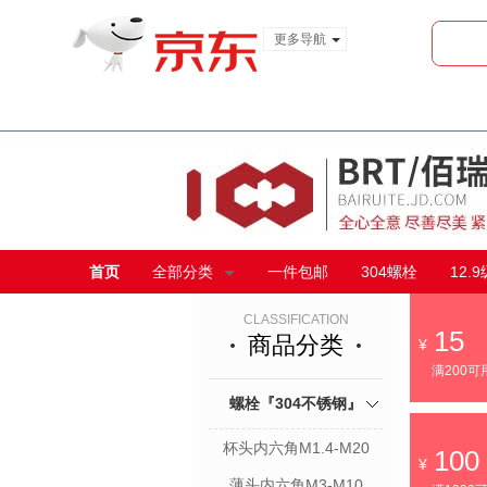
更多导航
服装城
食品
金融
首页
全部分类
一件包邮
304螺栓
12.
CLASSIFICATION
15
商品分类
满200可
螺栓『304不锈钢』
杯头内六角M1.4-M20
100
薄头内六角M3-M10