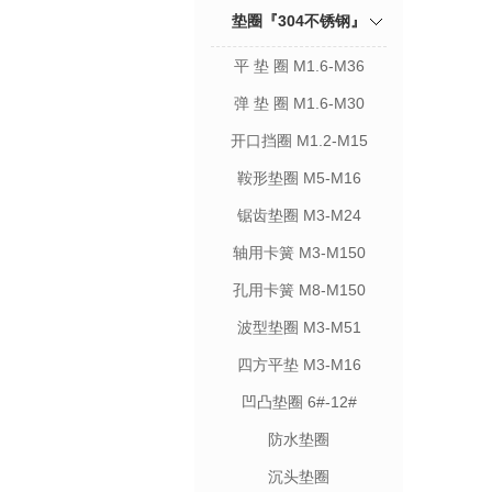
垫圈『304不锈钢』
平 垫 圈 M1.6-M36
弹 垫 圈 M1.6-M30
开口挡圈 M1.2-M15
鞍形垫圈 M5-M16
锯齿垫圈 M3-M24
轴用卡簧 M3-M150
孔用卡簧 M8-M150
波型垫圈 M3-M51
四方平垫 M3-M16
凹凸垫圈 6#-12#
防水垫圈
沉头垫圈