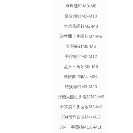
点焊螺钉 M3-M8
组合螺钉M2-M10
大扁头螺钉M2-M8
法兰面十字螺钉M4-M6
皇冠螺钉M5-M6
手拧螺丝M2-M12
盘头三角牙M3-M6
羊眼圈-钩M4-M24
转换螺钉M3-M20
开槽大圆柱头螺钉M2-M6
十字扁平头自攻M2-M6
304吊环自攻M4-M12
304一字圆柱M1.6-M10