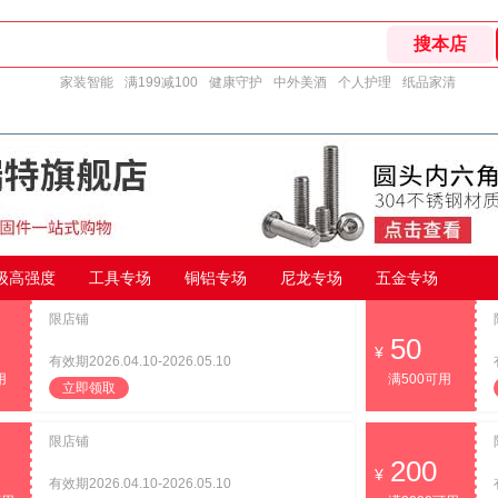
家装智能
满199减100
健康守护
中外美酒
个人护理
纸品家清
9级高强度
工具专场
铜铝专场
尼龙专场
五金专场
限店铺
50
有效期2026.04.10-2026.05.10
用
满500可用
立即领取
限店铺
200
有效期2026.04.10-2026.05.10