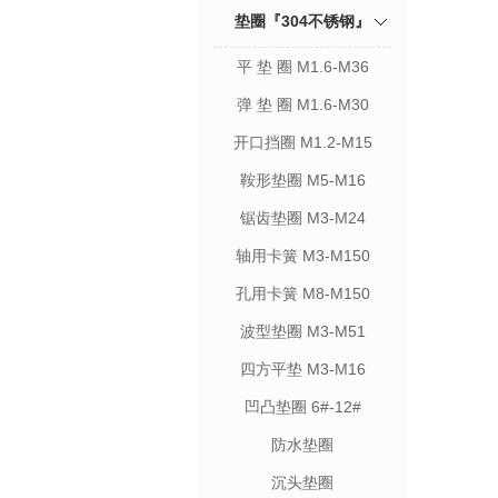
垫圈『304不锈钢』
平 垫 圈 M1.6-M36
弹 垫 圈 M1.6-M30
开口挡圈 M1.2-M15
鞍形垫圈 M5-M16
锯齿垫圈 M3-M24
轴用卡簧 M3-M150
孔用卡簧 M8-M150
波型垫圈 M3-M51
四方平垫 M3-M16
凹凸垫圈 6#-12#
防水垫圈
沉头垫圈