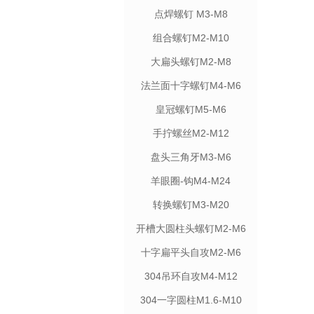
点焊螺钉 M3-M8
组合螺钉M2-M10
大扁头螺钉M2-M8
法兰面十字螺钉M4-M6
皇冠螺钉M5-M6
手拧螺丝M2-M12
盘头三角牙M3-M6
羊眼圈-钩M4-M24
转换螺钉M3-M20
开槽大圆柱头螺钉M2-M6
十字扁平头自攻M2-M6
304吊环自攻M4-M12
304一字圆柱M1.6-M10