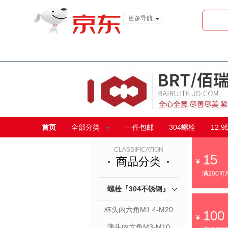
更多导航
服装城
食品
金融
首页
全部分类
一件包邮
304螺栓
12.
CLASSIFICATION
15
商品分类
满200可
螺栓『304不锈钢』
杯头内六角M1.4-M20
100
薄头内六角M3-M10