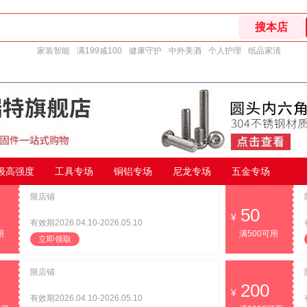
家装智能
满199减100
健康守护
中外美酒
个人护理
纸品家清
9级高强度
工具专场
铜铝专场
尼龙专场
五金专场
限店铺
50
有效期2026.04.10-2026.05.10
用
满500可用
立即领取
限店铺
200
有效期2026.04.10-2026.05.10