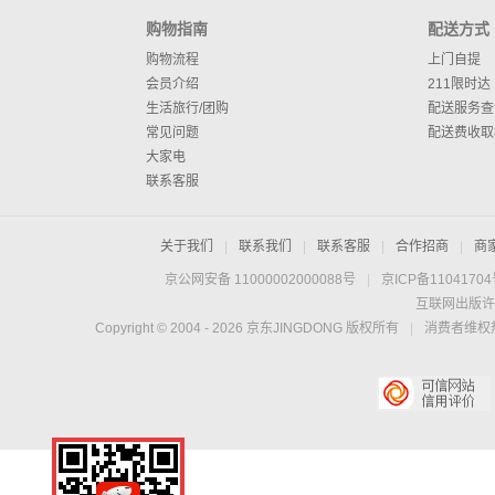
购物指南
配送方式
购物流程
上门自提
会员介绍
211限时达
生活旅行/团购
配送服务查
常见问题
配送费收取
大家电
联系客服
关于我们
|
联系我们
|
联系客服
|
合作招商
|
商
京公网安备 11000002000088号
|
京ICP备1104170
互联网出版许
Copyright © 2004 -
2026
京东JINGDONG 版权所有
|
消费者维权热