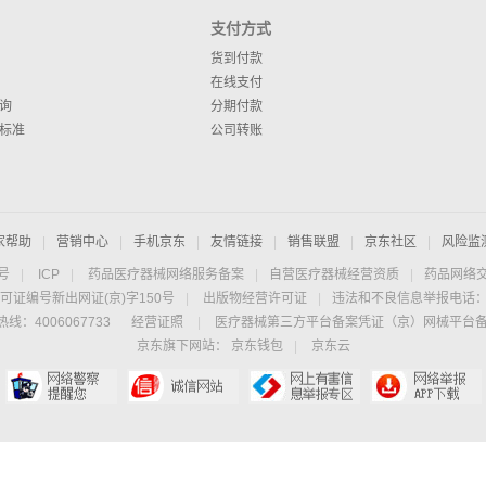
支付方式
货到付款
在线支付
询
分期付款
标准
公司转账
家帮助
|
营销中心
|
手机京东
|
友情链接
|
销售联盟
|
京东社区
|
风险监
4号
|
ICP
|
药品医疗器械网络服务备案
|
自营医疗器械经营资质
|
药品网络
可证编号新出网证(京)字150号
|
出版物经营许可证
|
违法和不良信息举报电话：40
线：4006067733
经营证照
|
医疗器械第三方平台备案凭证（京）网械平台备字（
京东旗下网站：
京东钱包
|
京东云