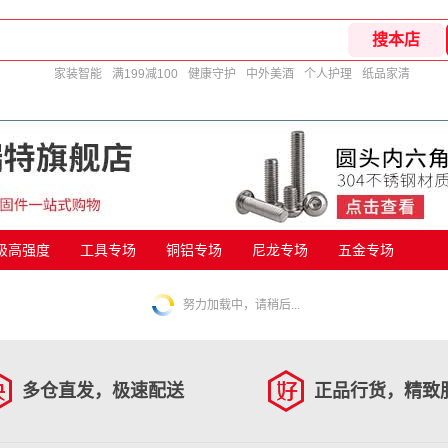
家装智能
满199减100
健康守护
中外美酒
个人护理
纸品家清
9级高强度
工具专场
铜铝专场
尼龙专场
五金专场
努力加载中，请稍后...
多仓直发，极速配送
正品行货，精致