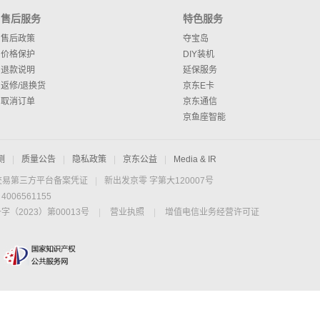
售后服务
特色服务
售后政策
夺宝岛
价格保护
DIY装机
退款说明
延保服务
返修/退换货
京东E卡
取消订单
京东通信
京鱼座智能
测
|
质量公告
|
隐私政策
|
京东公益
|
Media & IR
交易第三方平台备案凭证
|
新出发京零 字第大120007号
06561155
2023）第00013号
|
营业执照
|
增值电信业务经营许可证