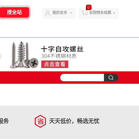
0
我的京东
去购物车结算
服务
天天低价，畅选无忧