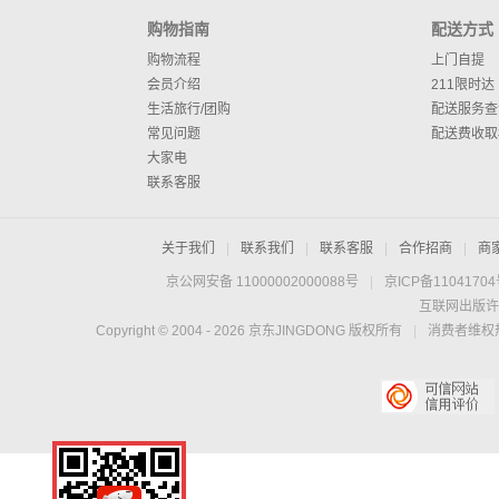
购物指南
配送方式
购物流程
上门自提
会员介绍
211限时达
生活旅行/团购
配送服务查
常见问题
配送费收取
大家电
联系客服
关于我们
|
联系我们
|
联系客服
|
合作招商
|
商
京公网安备 11000002000088号
|
京ICP备1104170
互联网出版许
Copyright © 2004 -
2026
京东JINGDONG 版权所有
|
消费者维权热