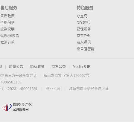
售后服务
特色服务
售后政策
夺宝岛
价格保护
DIY装机
退款说明
延保服务
返修/退换货
京东E卡
取消订单
京东通信
京鱼座智能
测
|
质量公告
|
隐私政策
|
京东公益
|
Media & IR
交易第三方平台备案凭证
|
新出发京零 字第大120007号
06561155
2023）第00013号
|
营业执照
|
增值电信业务经营许可证