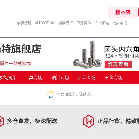
家装智能
满199减100
健康守护
中外美酒
个人护理
纸品家清
9级高强度
工具专场
铜铝专场
尼龙专场
五金专场
努力加载中，请稍后...
多仓直发，极速配送
正品行货，精致