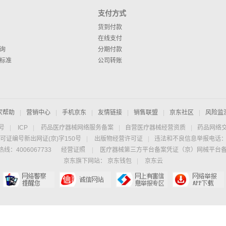
支付方式
货到付款
在线支付
询
分期付款
标准
公司转账
家帮助
|
营销中心
|
手机京东
|
友情链接
|
销售联盟
|
京东社区
|
风险监
4号
|
ICP
|
药品医疗器械网络服务备案
|
自营医疗器械经营资质
|
药品网络
可证编号新出网证(京)字150号
|
出版物经营许可证
|
违法和不良信息举报电话：40
线：4006067733
经营证照
|
医疗器械第三方平台备案凭证（京）网械平台备字（
京东旗下网站：
京东钱包
|
京东云