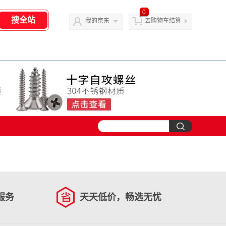
0
我的京东
去购物车结算
服务
天天低价，畅选无忧