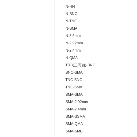
N-HN
N-BNC
N-TNC
N-SMA
N-3.5mm
N-2.92mm
N-2.4mm
N-QMA
TRB(三同轴)-BNC
BNC-SMA
TNC-BNC
TNC-SMA
BMA-SMA
SMA-2.92mm
SMA-2.4mm
SMA-SSMA
SMA-QMA
SMA-SMB