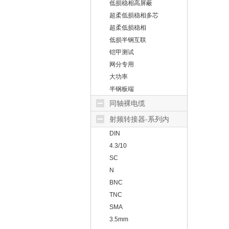
低损稳相高屏蔽
超柔低损稳相多芯
超柔低损稳相
低损半钢互联
铠甲测试
网分专用
大功率
半钢板端
同轴裸电缆
射频转接器-系列内
DIN
4.3/10
SC
N
BNC
TNC
SMA
3.5mm