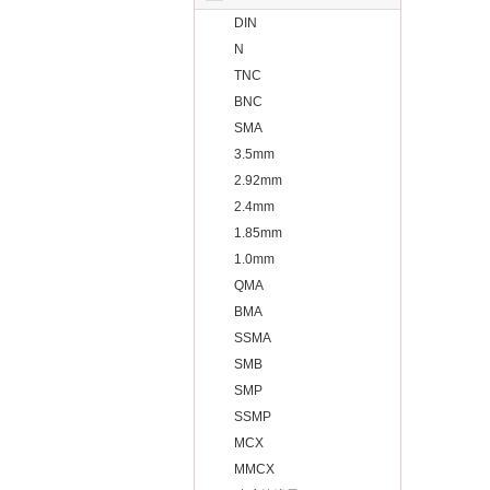
DIN
N
TNC
BNC
SMA
3.5mm
2.92mm
2.4mm
1.85mm
1.0mm
QMA
BMA
SSMA
SMB
SMP
SSMP
MCX
MMCX