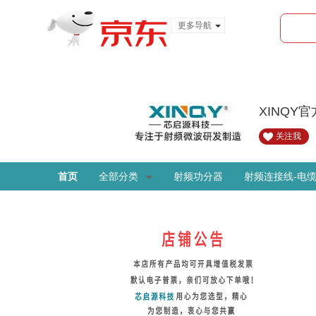
更多导航
服装城
食品
金融
XINQY
关注我
首页
全部分类
射频功分器
射频连接线-电