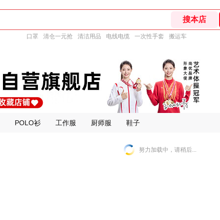
口罩
清仓一元抢
清洁用品
电线电缆
一次性手套
搬运车
POLO衫
工作服
厨师服
鞋子
努力加载中，请稍后...