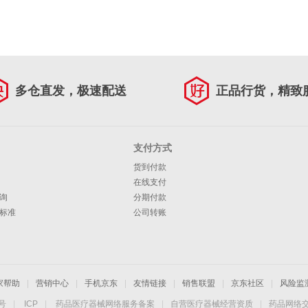
多仓直发，极速配送
正品行货，精致
支付方式
货到付款
在线支付
询
分期付款
标准
公司转账
家帮助
|
营销中心
|
手机京东
|
友情链接
|
销售联盟
|
京东社区
|
风险监
4号
|
ICP
|
药品医疗器械网络服务备案
|
自营医疗器械经营资质
|
药品网络