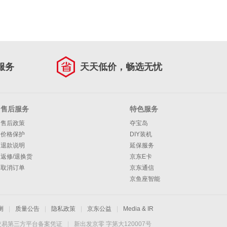
服务
天天低价，畅选无忧
售后服务
特色服务
售后政策
夺宝岛
价格保护
DIY装机
退款说明
延保服务
返修/退换货
京东E卡
取消订单
京东通信
京鱼座智能
测
|
质量公告
|
隐私政策
|
京东公益
|
Media & IR
交易第三方平台备案凭证
|
新出发京零 字第大120007号