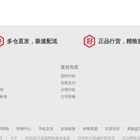
多仓直发，极速配送
正品行货，精致
支付方式
货到付款
在线支付
询
分期付款
标准
公司转账
家帮助
|
营销中心
|
手机京东
|
友情链接
|
销售联盟
|
京东社区
|
风险监
4号
|
ICP
|
药品医疗器械网络服务备案
|
自营医疗器械经营资质
|
药品网络