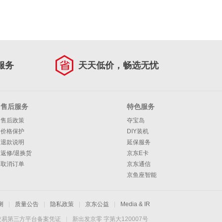
服务
天天低价，畅选无忧
售后服务
特色服务
售后政策
夺宝岛
价格保护
DIY装机
退款说明
延保服务
返修/退换货
京东E卡
取消订单
京东通信
京鱼座智能
测
|
质量公告
|
隐私政策
|
京东公益
|
Media & IR
交易第三方平台备案凭证
|
新出发京零 字第大120007号