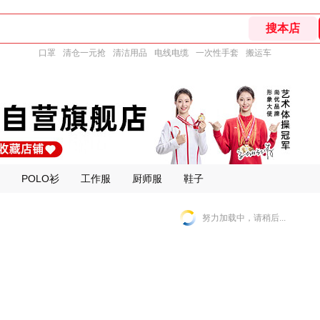
口罩
清仓一元抢
清洁用品
电线电缆
一次性手套
搬运车
POLO衫
工作服
厨师服
鞋子
努力加载中，请稍后...