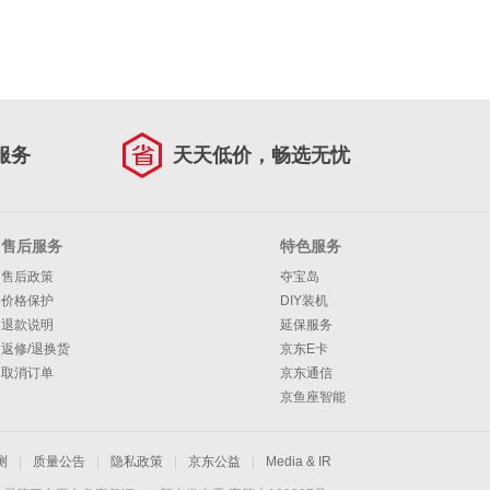
服务
天天低价，畅选无忧
售后服务
特色服务
售后政策
夺宝岛
价格保护
DIY装机
退款说明
延保服务
返修/退换货
京东E卡
取消订单
京东通信
京鱼座智能
测
|
质量公告
|
隐私政策
|
京东公益
|
Media & IR