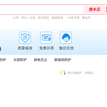
口罩
清仓一元抢
清洁用品
电线电缆
一次性手套
搬运车
防护
头部防护
静电无尘
眼脸部防护
努力加载中，请稍后...