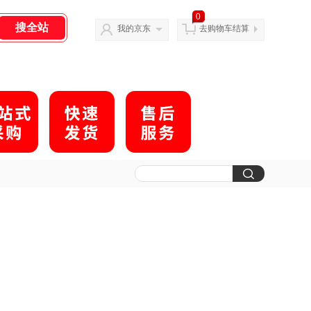
0
我的京东
去购物车结算