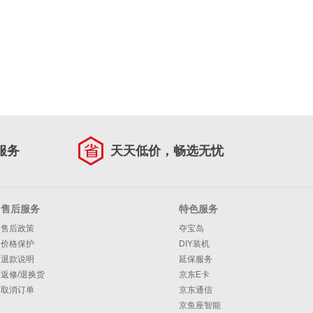
服务
天天低价，畅选无忧
售后服务
特色服务
售后政策
夺宝岛
价格保护
DIY装机
退款说明
延保服务
返修/退换货
京东E卡
取消订单
京东通信
京鱼座智能