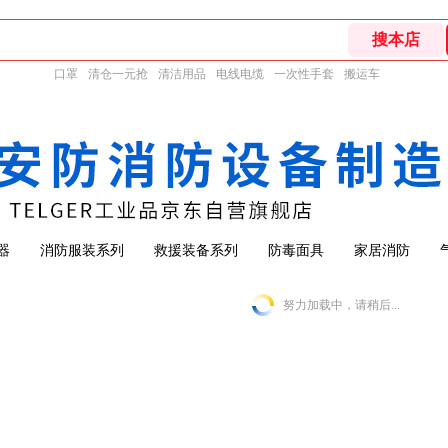
口罩
清仓一元抢
清洁用品
电线电缆
一次性手套
搬运车
器
消防服装系列
救援装备系列
防毒面具
家居消防
努力加载中，请稍后...