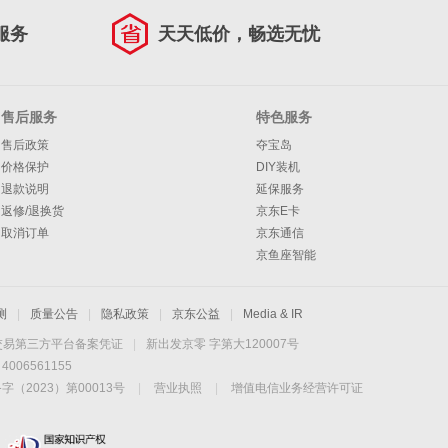
服务
天天低价，畅选无忧
售后服务
特色服务
售后政策
夺宝岛
价格保护
DIY装机
退款说明
延保服务
返修/退换货
京东E卡
取消订单
京东通信
京鱼座智能
测
|
质量公告
|
隐私政策
|
京东公益
|
Media & IR
交易第三方平台备案凭证
|
新出发京零 字第大120007号
06561155
2023）第00013号
|
营业执照
|
增值电信业务经营许可证