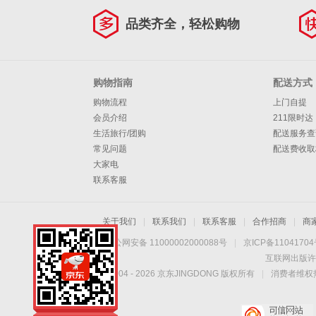
品类齐全，轻松购物
购物指南
配送方式
购物流程
上门自提
会员介绍
211限时达
生活旅行/团购
配送服务查
常见问题
配送费收取
大家电
联系客服
关于我们
|
联系我们
|
联系客服
|
合作招商
|
商
京公网安备 11000002000088号
|
京ICP备1104170
互联网出版许
Copyright © 2004 -
2026
京东JINGDONG 版权所有
|
消费者维权热
手机扫一扫，劲爆优
惠触手可得！