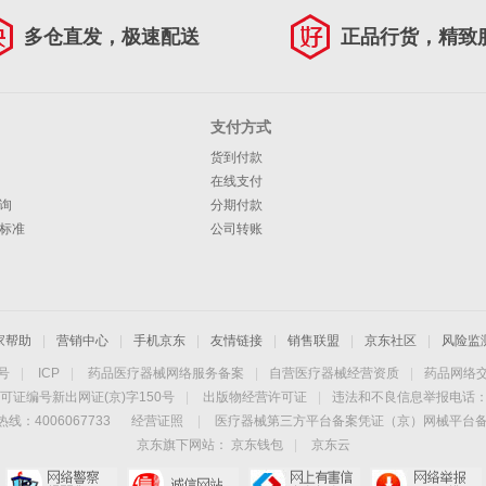
多仓直发，极速配送
正品行货，精致
支付方式
货到付款
在线支付
询
分期付款
标准
公司转账
家帮助
|
营销中心
|
手机京东
|
友情链接
|
销售联盟
|
京东社区
|
风险监
4号
|
ICP
|
药品医疗器械网络服务备案
|
自营医疗器械经营资质
|
药品网络
可证编号新出网证(京)字150号
|
出版物经营许可证
|
违法和不良信息举报电话：40
线：4006067733
经营证照
|
医疗器械第三方平台备案凭证（京）网械平台备字（
京东旗下网站：
京东钱包
|
京东云