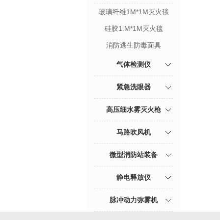
玻璃纤维1M*1M灭火毯
硅胶1.M*1M灭火毯
消防逃生防毒面具
气体检测仪
紧急洗眼器
高压细水雾灭火枪
马路吹风机
微型消防站装备
静电释放仪
脉冲动力弥雾机