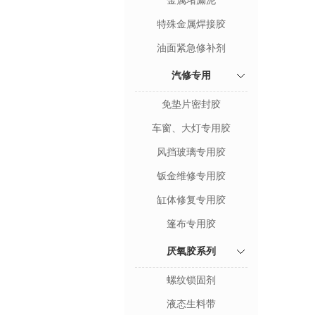
金属堵漏泥
特殊金属焊接胶
油面紧急修补剂
汽修专用
免垫片密封胶
车窗、大灯专用胶
风挡玻璃专用胶
钣金维修专用胶
缸体修复专用胶
篷布专用胶
厌氧胶系列
螺纹锁固剂
液态生料带