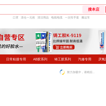
口罩
清仓一元抢
清洁用品
电线电缆
一次性手套
搬运车
日常粘接专用
AB胶系列
铸工胶系列
汽修专用
厌氧
努力加载中，请稍后...