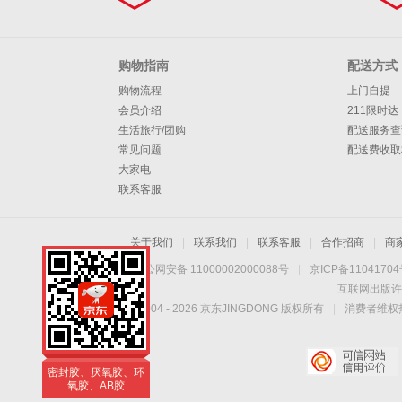
购物指南
配送方式
购物流程
上门自提
会员介绍
211限时达
生活旅行/团购
配送服务查
常见问题
配送费收取
大家电
联系客服
关于我们
|
联系我们
|
联系客服
|
合作招商
|
商
京公网安备 11000002000088号
|
京ICP备1104170
互联网出版许
Copyright © 2004 -
2026
京东JINGDONG 版权所有
|
消费者维权热
卡夫特胶粘剂系列产
品
密封胶、厌氧胶、环
氧胶、AB胶
卡夫特胶粘剂系列产