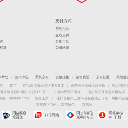
支付方式
货到付款
在线支付
询
分期付款
标准
公司转账
家帮助
|
营销中心
|
手机京东
|
友情链接
|
销售联盟
|
京东社区
|
风险监
4号
|
ICP
|
药品医疗器械网络服务备案
|
自营医疗器械经营资质
|
药品网络
可证编号新出网证(京)字150号
|
出版物经营许可证
|
违法和不良信息举报电话：40
线：4006067733
经营证照
|
医疗器械第三方平台备案凭证（京）网械平台备字（
京东旗下网站：
京东钱包
|
京东云