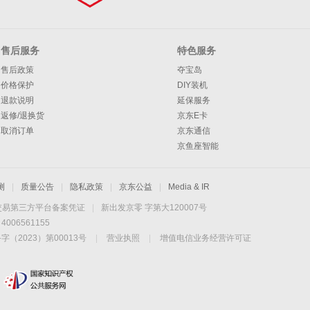
售后服务
特色服务
售后政策
夺宝岛
价格保护
DIY装机
退款说明
延保服务
返修/退换货
京东E卡
取消订单
京东通信
京鱼座智能
测
|
质量公告
|
隐私政策
|
京东公益
|
Media & IR
交易第三方平台备案凭证
|
新出发京零 字第大120007号
06561155
2023）第00013号
|
营业执照
|
增值电信业务经营许可证