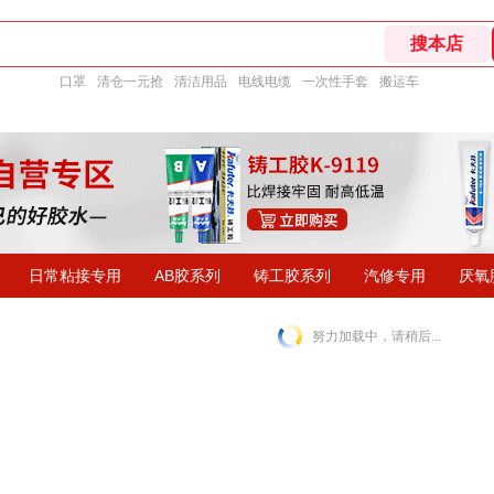
口罩
清仓一元抢
清洁用品
电线电缆
一次性手套
搬运车
日常粘接专用
AB胶系列
铸工胶系列
汽修专用
厌氧
努力加载中，请稍后...