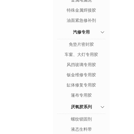
金属堵漏泥
特殊金属焊接胶
油面紧急修补剂
汽修专用
免垫片密封胶
车窗、大灯专用胶
风挡玻璃专用胶
钣金维修专用胶
缸体修复专用胶
篷布专用胶
厌氧胶系列
螺纹锁固剂
液态生料带