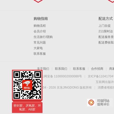
购物指南
配送方式
购物流程
上门自提
会员介绍
211限时达
生活旅行/团购
配送服务查
常见问题
配送费收取
大家电
联系客服
关于我们
|
联系我们
|
联系客服
|
合作招商
|
商
京公网安备 11000002000088号
|
京ICP备1104170
互联网出版许
Copyright © 2004 -
2026
京东JINGDONG 版权所有
|
消费者维权热
卡夫特胶粘剂系列产
品
密封胶、厌氧胶、环
氧胶、AB胶
卡夫特胶粘剂系列产