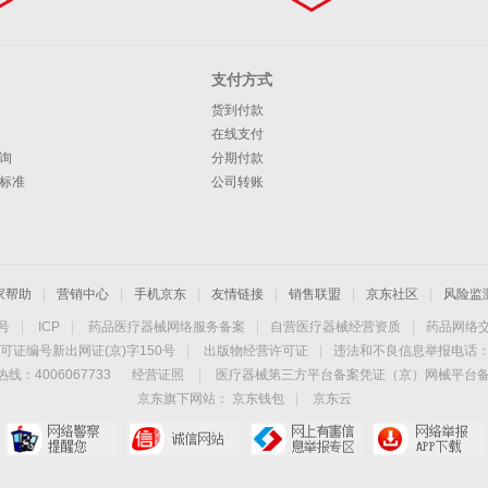
支付方式
货到付款
在线支付
询
分期付款
标准
公司转账
家帮助
|
营销中心
|
手机京东
|
友情链接
|
销售联盟
|
京东社区
|
风险监
4号
|
ICP
|
药品医疗器械网络服务备案
|
自营医疗器械经营资质
|
药品网络
可证编号新出网证(京)字150号
|
出版物经营许可证
|
违法和不良信息举报电话：40
线：4006067733
经营证照
|
医疗器械第三方平台备案凭证（京）网械平台备字（
京东旗下网站：
京东钱包
|
京东云