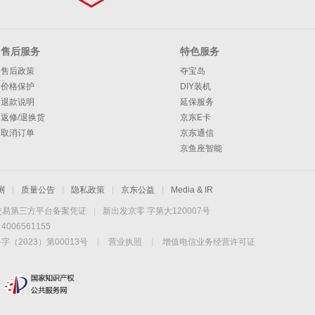
售后服务
特色服务
售后政策
夺宝岛
价格保护
DIY装机
退款说明
延保服务
返修/退换货
京东E卡
取消订单
京东通信
京鱼座智能
测
|
质量公告
|
隐私政策
|
京东公益
|
Media & IR
交易第三方平台备案凭证
|
新出发京零 字第大120007号
06561155
2023）第00013号
|
营业执照
|
增值电信业务经营许可证