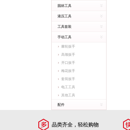
园林工具
液压工具
工具套装
手动工具
棘轮扳手
高颈扳手
开口扳手
梅花扳手
套筒扳手
电工工具
其他工具
配件
品类齐全，轻松购物