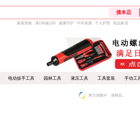
家装智能
满199减100
健康守护
中外美酒
个人护理
纸品家清
电动扳手工具
园林工具
液压工具
工具套装
手动工
努力加载中，请稍后...