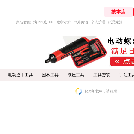
家装智能
满199减100
健康守护
中外美酒
个人护理
纸品家清
电动扳手工具
园林工具
液压工具
工具套装
手动工
努力加载中，请稍后...