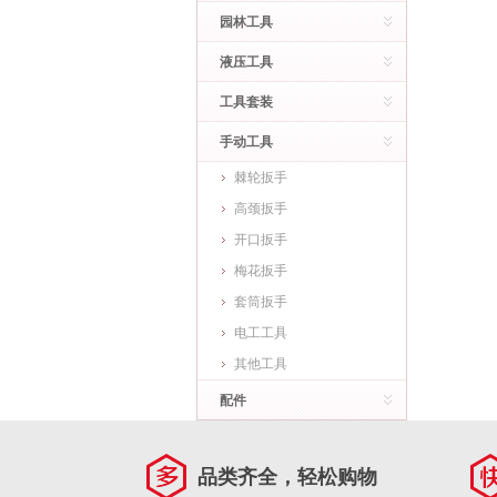
园林工具
液压工具
工具套装
手动工具
棘轮扳手
高颈扳手
开口扳手
梅花扳手
套筒扳手
电工工具
其他工具
配件
品类齐全，轻松购物