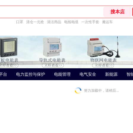
口罩
清仓一元抢
清洁用品
电线电缆
一次性手套
搬运车
平台
电力监控与保护
电能管理
电气安全
新能源
智
努力加载中，请稍后...