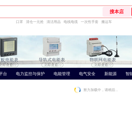
口罩
清仓一元抢
清洁用品
电线电缆
一次性手套
搬运车
平台
电力监控与保护
电能管理
电气安全
新能源
智
努力加载中，请稍后...