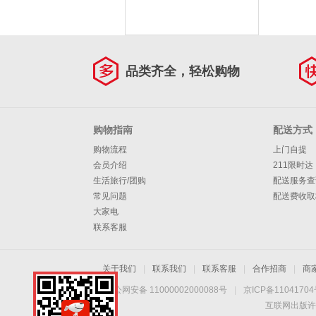
iPhone 15 Pro Max
品类齐全，轻松购物
购物指南
配送方式
购物流程
上门自提
会员介绍
211限时达
生活旅行/团购
配送服务查
常见问题
配送费收取
大家电
联系客服
关于我们
|
联系我们
|
联系客服
|
合作招商
|
商
京公网安备 11000002000088号
|
京ICP备1104170
互联网出版许