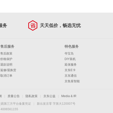
服务
天天低价，畅选无忧
售后服务
特色服务
售后政策
夺宝岛
价格保护
DIY装机
退款说明
延保服务
返修/退换货
京东E卡
取消订单
京东通信
京鱼座智能
测
|
质量公告
|
隐私政策
|
京东公益
|
Media & IR
交易第三方平台备案凭证
|
新出发京零 字第大120007号
06561155