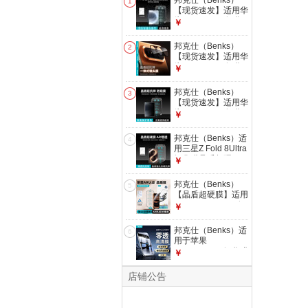
邦克仕（Benks）
1
【现货速发】适用华
为Pura X Max钢化
￥
膜Puraxmax典藏版
晶盾超硬膜高清耐磨
邦克仕（Benks）
2
防摔全屏保护膜镜头
【现货速发】适用华
膜 晶盾超硬AR增透
为Pura X Max钢化
￥
膜【Pura X Max】
膜Puraxmax典藏版
晶盾超硬膜高清耐磨
邦克仕（Benks）
3
防摔全屏保护膜镜头
【现货速发】适用华
膜 晶盾超硬AR增透
为Pura X Max钢化
￥
镜头膜【Pura X
膜Puraxmax典藏版
Max】
晶盾超硬膜高清耐磨
邦克仕（Benks）适
4
防摔全屏保护膜镜头
用三星Z Fold 8Ultra
膜 晶盾超硬防窥膜
钢化膜晶盾超硬AR
￥
【Pura X Max】
增透抗反射 Z Fold
8/7/w26阔折叠手机
邦克仕（Benks）
5
后镜头膜防刮保护膜
【晶盾超硬膜】适用
【Z Fold 8阔折叠】
iphone17promax钢
￥
晶盾膜【AR增透】
化膜苹果17pro手机
膜iPhoneAir超抗摔
邦克仕（Benks）适
6
玻璃莫氏硬度5级钢
用于苹果
化膜 【AR抗反射增
15/15promax钢化膜
￥
透】超硬玻璃|莱茵
iphone15pro手机零
认证|透光率96%
感膜晶盾Lite高清防
店铺公告
iPho
窥蓝光贴膜 两片装
【冰晶超清款】全屏
防爆丨听筒尘网