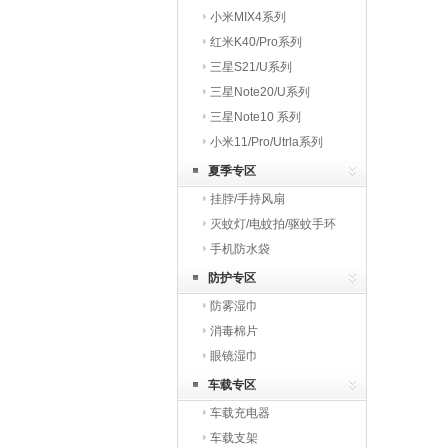
小米MIX4系列
红米K40/Pro系列
三星S21/U系列
三星Note20/U系列
三星Note10 系列
小米11/Pro/Utrla系列
夏季专区
挂脖/手持风扇
灭蚊灯/电蚊拍/驱蚊手环
手机防水袋
防护专区
防雾湿巾
消毒棉片
眼镜湿巾
车载专区
车载充电器
车载支架