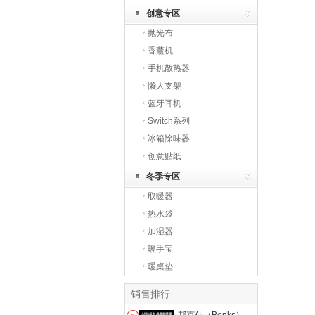
创意专区
抛光布
香薰机
手机散热器
懒人支架
蓝牙耳机
Switch系列
冰箱除味器
创意贴纸
冬季专区
取暖器
热水袋
加湿器
暖手宝
暖桌垫
销售排行