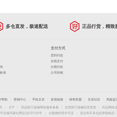
多仓直发，极速配送
正品行货，精致
支付方式
货到付款
在线支付
询
分期付款
标准
公司转账
家帮助
|
营销中心
|
手机京东
|
友情链接
|
销售联盟
|
京东社区
|
风险监
4号
|
ICP
|
药品医疗器械网络服务备案
|
自营医疗器械经营资质
|
药品网络
可证编号新出网证(京)字150号
|
出版物经营许可证
|
违法和不良信息举报电话：40