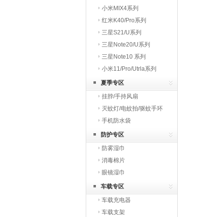
小米MIX4系列
红米K40/Pro系列
三星S21/U系列
三星Note20/U系列
三星Note10 系列
小米11/Pro/Utrla系列
夏季专区
挂脖/手持风扇
灭蚊灯/电蚊拍/驱蚊手环
手机防水袋
防护专区
防雾湿巾
消毒棉片
眼镜湿巾
车载专区
车载充电器
车载支架