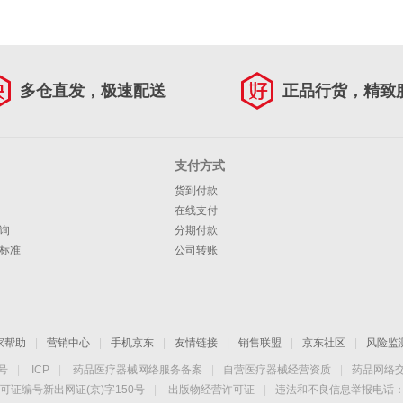
多仓直发，极速配送
正品行货，精致
支付方式
货到付款
在线支付
询
分期付款
标准
公司转账
家帮助
|
营销中心
|
手机京东
|
友情链接
|
销售联盟
|
京东社区
|
风险监
4号
|
ICP
|
药品医疗器械网络服务备案
|
自营医疗器械经营资质
|
药品网络
可证编号新出网证(京)字150号
|
出版物经营许可证
|
违法和不良信息举报电话：40