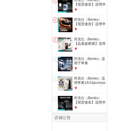
邦克仕（Benks）
1
【现货速发】适用华
为Pura X Max钢化
￥
膜Puraxmax典藏版
晶盾超硬膜高清耐磨
邦克仕（Benks）
2
防摔全屏保护膜镜头
【现货速发】适用华
膜 晶盾超硬AR增透
为Pura X Max钢化
￥
膜【Pura X Max】
膜Puraxmax典藏版
晶盾超硬膜高清耐磨
邦克仕（Benks）
3
防摔全屏保护膜镜头
【晶盾超硬膜】适用
膜 晶盾超硬AR增透
iphone17promax钢
￥
镜头膜【Pura X
化膜苹果17pro手机
Max】
膜iPhoneAir超抗摔
邦克仕（Benks）适
4
玻璃莫氏硬度5级钢
用于苹果
化膜 【AR抗反射增
15/15promax钢化膜
￥
透】超硬玻璃|莱茵
iphone15pro手机零
认证|透光率96%
感膜晶盾Lite高清防
邦克仕（Benks）适
iPho
5
窥蓝光贴膜 两片装
用苹果16/16promax
【冰晶超清款】全屏
钢化膜iphone16晶
￥
防爆丨听筒尘网
盾Lite手机膜零透膜
iPhone 15 Pro Max
Plus全屏15高清防
邦克仕（Benks）
6
窥 【冰晶超清款-2
【现货速发】适用华
片装】全屏防爆丨清
为Pura X Max钢化
￥
爽防指纹 iPhone 16
膜Puraxmax典藏版
Pro Max
晶盾超硬膜高清耐磨
店铺公告
防摔全屏保护膜镜头
膜 晶盾超硬防窥膜
【Pura X Max】