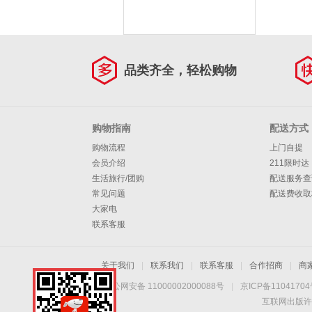
品类齐全，轻松购物
购物指南
配送方式
购物流程
上门自提
会员介绍
211限时达
生活旅行/团购
配送服务查
常见问题
配送费收取
大家电
联系客服
关于我们
|
联系我们
|
联系客服
|
合作招商
|
商
京公网安备 11000002000088号
|
京ICP备1104170
互联网出版许