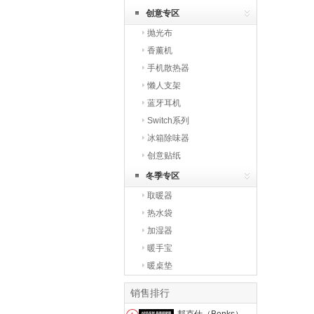
创意专区
抛光布
香薰机
手机散热器
懒人支架
蓝牙耳机
Switch系列
冰箱除味器
创意贴纸
冬季专区
取暖器
热水袋
加湿器
暖手宝
暖桌垫
销售排行