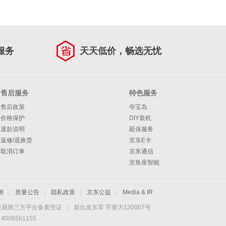
服务
天天低价，畅选无忧
售后服务
特色服务
售后政策
夺宝岛
价格保护
DIY装机
退款说明
延保服务
返修/退换货
京东E卡
取消订单
京东通信
京鱼座智能
测
|
质量公告
|
隐私政策
|
京东公益
|
Media & IR
交易第三方平台备案凭证
|
新出发京零 字第大120007号
06561155