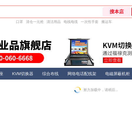
口罩
清仓一元抢
清洁用品
电线电缆
一次性手套
搬运车
座
KVM切换器
综合布线
网络电话配线架
电磁屏蔽机柜
努力加载中，请稍后...