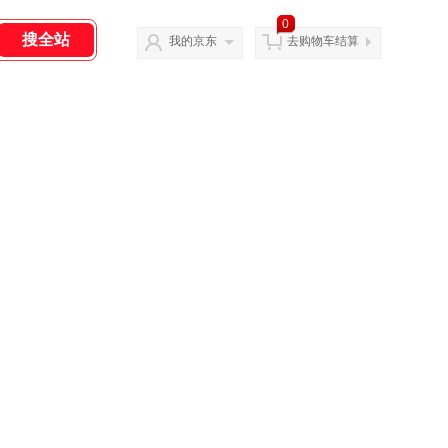
0
我的京东
去购物车结算