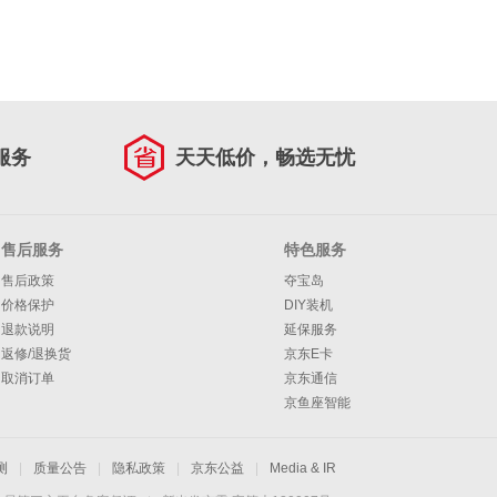
服务
天天低价，畅选无忧
售后服务
特色服务
售后政策
夺宝岛
价格保护
DIY装机
退款说明
延保服务
返修/退换货
京东E卡
取消订单
京东通信
京鱼座智能
测
|
质量公告
|
隐私政策
|
京东公益
|
Media & IR