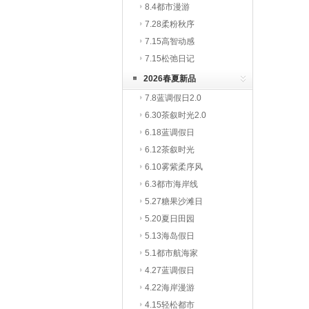
8.4都市漫游
7.28柔粉秋序
7.15高智动感
7.15松弛日记
2026春夏新品
7.8蓝调假日2.0
6.30茶叙时光2.0
6.18蓝调假日
6.12茶叙时光
6.10雾紫柔序风
6.3都市海岸线
5.27糖果沙滩日
5.20夏日田园
5.13海岛假日
5.1都市航海家
4.27蓝调假日
4.22海岸漫游
4.15轻松都市