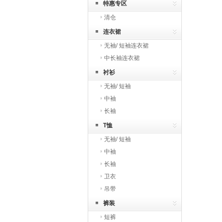
特惠专区
清仓
连衣裙
无袖/ 短袖连衣裙
中长袖连衣裙
衬衫
无袖/ 短袖
中袖
长袖
T恤
无袖/ 短袖
中袖
长袖
卫衣
吊带
裤装
短裤