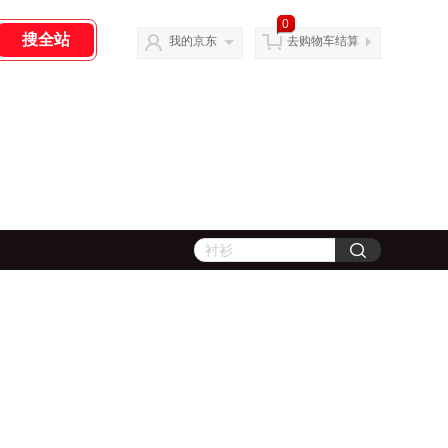
0
我的京东
去购物车结算