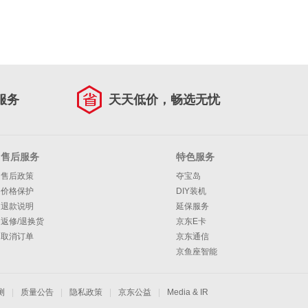
服务
天天低价，畅选无忧
售后服务
特色服务
售后政策
夺宝岛
价格保护
DIY装机
退款说明
延保服务
返修/退换货
京东E卡
取消订单
京东通信
京鱼座智能
测
|
质量公告
|
隐私政策
|
京东公益
|
Media & IR