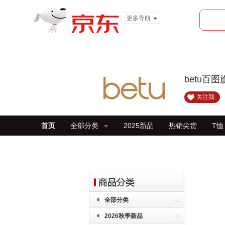
更多导航
服装城
食品
金融
betu百
关注我
首页
全部分类
2025新品
热销尖货
T恤
全部分类
2026秋季新品