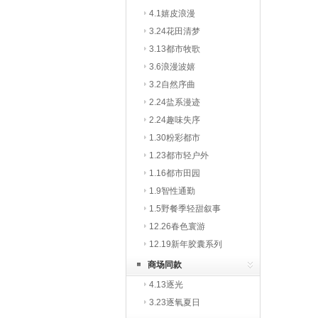
4.1嬉皮浪漫
3.24花田清梦
3.13都市牧歌
3.6浪漫波嬉
3.2自然序曲
2.24盐系漫迹
2.24趣味失序
1.30粉彩都市
1.23都市轻户外
1.16都市田园
1.9智性通勤
1.5野餐季轻甜叙事
12.26春色寰游
12.19新年胶囊系列
商场同款
4.13逐光
3.23逐氧夏日