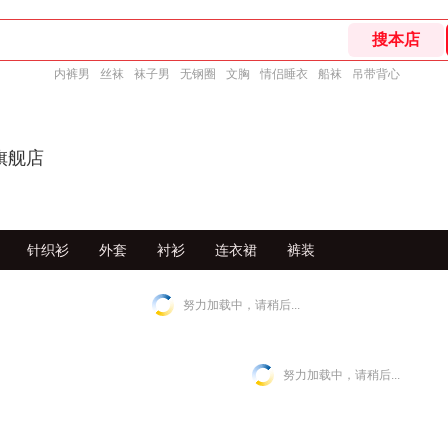
内裤男
丝袜
袜子男
无钢圈
文胸
情侣睡衣
船袜
吊带背心
图旗舰店
针织衫
外套
衬衫
连衣裙
裤装
努力加载中，请稍后...
努力加载中，请稍后...