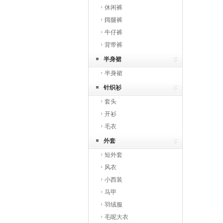
休闲裤
阔腿裤
牛仔裤
背带裤
半身裙
半身裙
针织衫
套头
开衫
毛衣
外套
短外套
风衣
小西装
马甲
羽绒服
毛呢大衣