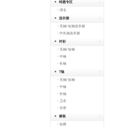
特惠专区
清仓
连衣裙
无袖/ 短袖连衣裙
中长袖连衣裙
衬衫
无袖/ 短袖
中袖
长袖
T恤
无袖/ 短袖
中袖
长袖
卫衣
吊带
裤装
短裤