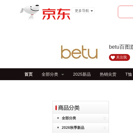
更多导航
服装城
食品
金融
betu百
关注我
首页
全部分类
2025新品
热销尖货
T恤
全部分类
2026秋季新品