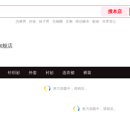
内裤男
丝袜
袜子男
无钢圈
文胸
情侣睡衣
船袜
吊带背心
图旗舰店
针织衫
外套
衬衫
连衣裙
裤装
努力加载中，请稍后...
努力加载中，请稍后...