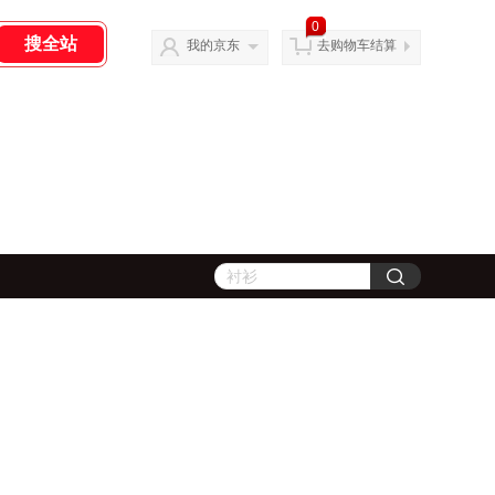
0
我的京东
去购物车结算