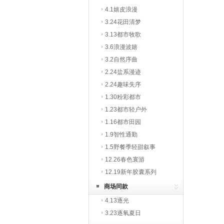
4.1嬉皮浪漫
3.24花田清梦
3.13都市牧歌
3.6浪漫波嬉
3.2自然序曲
2.24盐系漫迹
2.24趣味失序
1.30粉彩都市
1.23都市轻户外
1.16都市田园
1.9智性通勤
1.5野餐季轻甜叙事
12.26春色寰游
12.19新年胶囊系列
商场同款
4.13逐光
3.23逐氧夏日