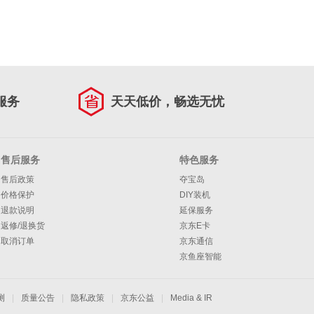
服务
天天低价，畅选无忧
售后服务
特色服务
售后政策
夺宝岛
价格保护
DIY装机
退款说明
延保服务
返修/退换货
京东E卡
取消订单
京东通信
京鱼座智能
测
|
质量公告
|
隐私政策
|
京东公益
|
Media & IR