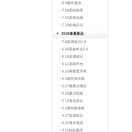
8.4都市漫游
7.28柔粉秋序
7.15高智动感
7.15松弛日记
2026春夏新品
7.8蓝调假日2.0
6.30茶叙时光2.0
6.18蓝调假日
6.12茶叙时光
6.10雾紫柔序风
6.3都市海岸线
5.27糖果沙滩日
5.20夏日田园
5.13海岛假日
5.1都市航海家
4.27蓝调假日
4.22海岸漫游
4.15轻松都市