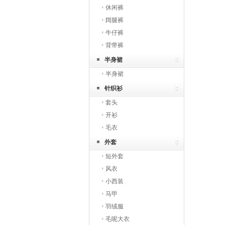
休闲裤
阔腿裤
牛仔裤
背带裤
半身裙
半身裙
针织衫
套头
开衫
毛衣
外套
短外套
风衣
小西装
马甲
羽绒服
毛呢大衣