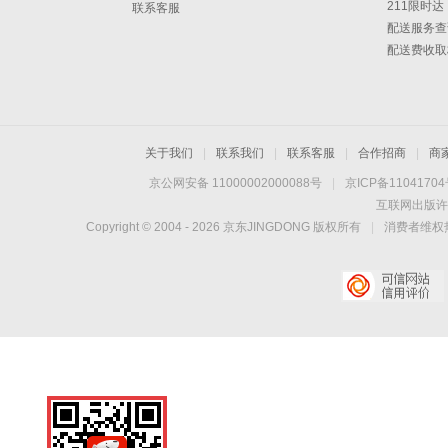
211限时达
联系客服
配送服务查
配送费收取
关于我们
|
联系我们
|
联系客服
|
合作招商
|
商
京公网安备 11000002000088号
|
京ICP备1104170
互联网出版许
Copyright © 2004 -
2026
京东JINGDONG 版权所有
|
消费者维权热