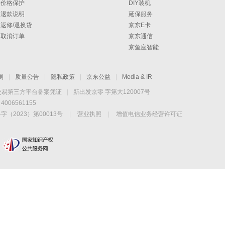
价格保护
DIY装机
退款说明
延保服务
返修/退换货
京东E卡
取消订单
京东通信
京鱼座智能
测
|
质量公告
|
隐私政策
|
京东公益
|
Media & IR
交易第三方平台备案凭证
|
新出发京零 字第大120007号
06561155
2023）第00013号
|
营业执照
|
增值电信业务经营许可证