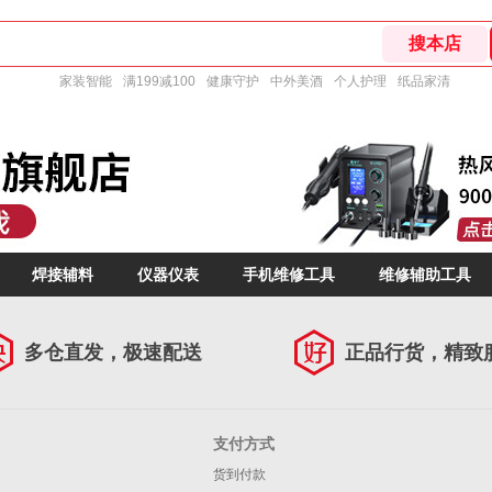
家装智能
满199减100
健康守护
中外美酒
个人护理
纸品家清
焊接辅料
仪器仪表
手机维修工具
维修辅助工具
多仓直发，极速配送
正品行货，精致
支付方式
货到付款