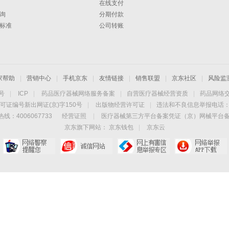
在线支付
询
分期付款
标准
公司转账
家帮助
|
营销中心
|
手机京东
|
友情链接
|
销售联盟
|
京东社区
|
风险监
4号
|
ICP
|
药品医疗器械网络服务备案
|
自营医疗器械经营资质
|
药品网络
可证编号新出网证(京)字150号
|
出版物经营许可证
|
违法和不良信息举报电话：40
线：4006067733
经营证照
|
医疗器械第三方平台备案凭证（京）网械平台备字（
京东旗下网站：
京东钱包
|
京东云