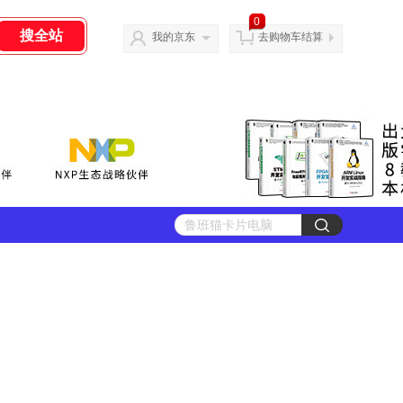
0
我的京东
去购物车结算