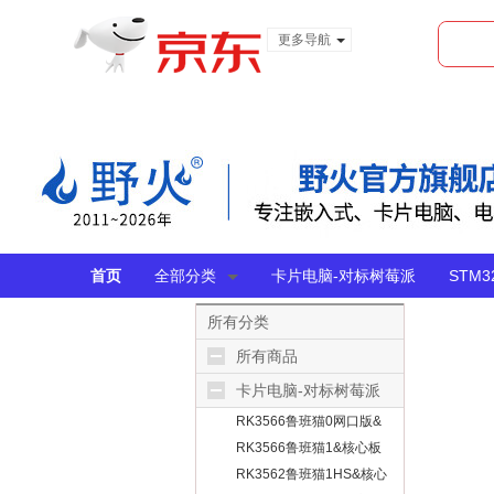
更多导航
服装城
食品
金融
首页
全部分类
卡片电脑-对标树莓派
STM
所有分类
所有商品
卡片电脑-对标树莓派
RK3566鲁班猫0网口版&
无线版
RK3566鲁班猫1&核心板
RK3562鲁班猫1HS&核心