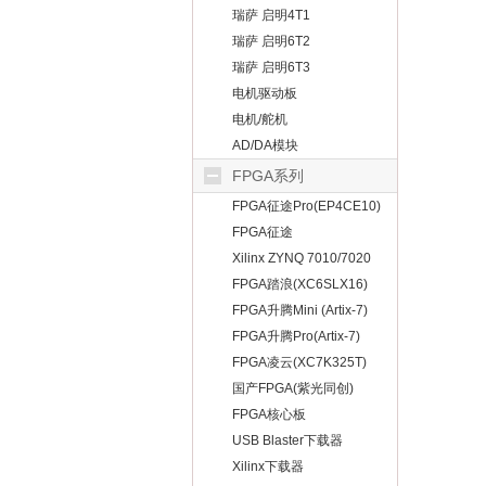
瑞萨 启明4T1
瑞萨 启明6T2
瑞萨 启明6T3
电机驱动板
电机/舵机
AD/DA模块
FPGA系列
FPGA征途Pro(EP4CE10)
FPGA征途
Mini(EP4CE10）
Xilinx ZYNQ 7010/7020
FPGA踏浪(XC6SLX16)
FPGA升腾Mini (Artix-7)
FPGA升腾Pro(Artix-7)
FPGA凌云(XC7K325T)
国产FPGA(紫光同创)
FPGA核心板
USB Blaster下载器
Xilinx下载器