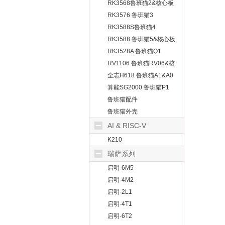
板
RK3568鲁班猫2&核心板
RK3576 鲁班猫3
RK3588S鲁班猫4
RK3588 鲁班猫5&核心板
RK3528A 鲁班猫Q1
RV1106 鲁班猫RV06&核
心板
全志H618 鲁班猫A1&A0
算能SG2000 鲁班猫P1
鲁班猫配件
鲁班猫外壳
AI & RISC-V
K210
瑞萨系列
启明-6M5
启明-4M2
启明-2L1
启明-4T1
启明-6T2