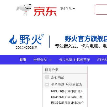
更多导航
服装城
食品
金融
首页
全部分类
卡片电脑-对标树莓派
STM
所有分类
所有商品
卡片电脑-对标树莓派
RK3566鲁班猫0网口版&
无线版
RK3566鲁班猫1&核心板
RK3562鲁班猫1HS&核心