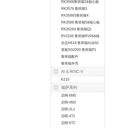
板
RK3568鲁班猫2&核心板
RK3576 鲁班猫3
RK3588S鲁班猫4
RK3588 鲁班猫5&核心板
RK3528A 鲁班猫Q1
RV1106 鲁班猫RV06&核
心板
全志H618 鲁班猫A1&A0
算能SG2000 鲁班猫P1
鲁班猫配件
鲁班猫外壳
AI & RISC-V
K210
瑞萨系列
启明-6M5
启明-4M2
启明-2L1
启明-4T1
启明-6T2