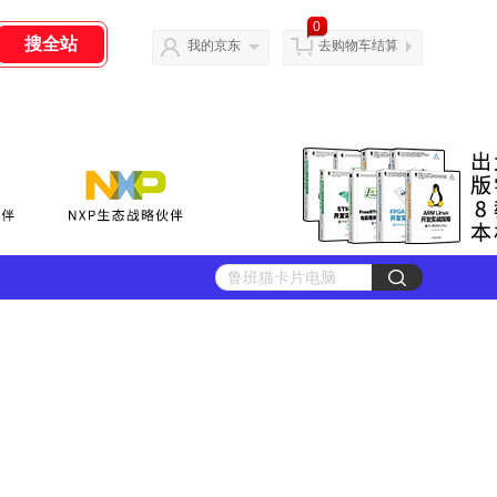
0
我的京东
去购物车结算