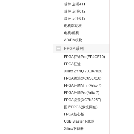
瑞萨 启明4T1
瑞萨 启明6T2
瑞萨 启明6T3
电机驱动板
电机/舵机
AD/DA模块
FPGA系列
FPGA征途Pro(EP4CE10)
FPGA征途
Mini(EP4CE10）
Xilinx ZYNQ 7010/7020
FPGA踏浪(XC6SLX16)
FPGA升腾Mini (Artix-7)
FPGA升腾Pro(Artix-7)
FPGA凌云(XC7K325T)
国产FPGA(紫光同创)
FPGA核心板
USB Blaster下载器
Xilinx下载器