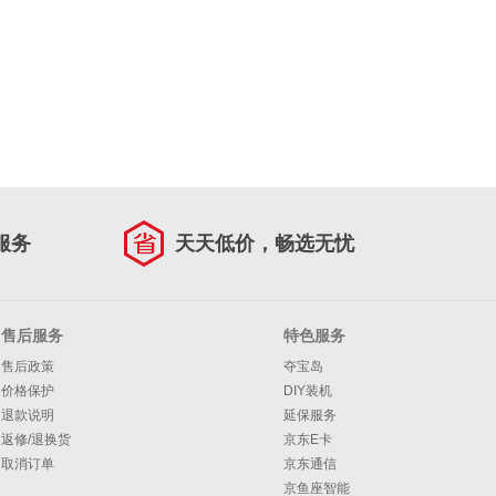
服务
天天低价，畅选无忧
售后服务
特色服务
售后政策
夺宝岛
价格保护
DIY装机
退款说明
延保服务
返修/退换货
京东E卡
取消订单
京东通信
京鱼座智能