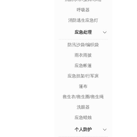
呼吸器
消防逃生应急灯
应急处理
防汛沙袋/编织袋
雨衣雨披
应急帐篷
应急担架/行军床
篷布
救生衣/救生圈/救生绳
洗眼器
应急蜡烛
个人防护