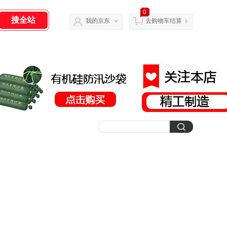
0
我的京东
去购物车结算