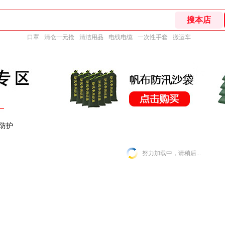
口罩
清仓一元抢
清洁用品
电线电缆
一次性手套
搬运车
防护
努力加载中，请稍后...