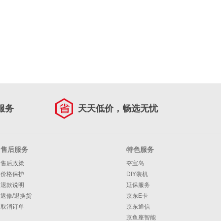
服务
天天低价，畅选无忧
售后服务
特色服务
售后政策
夺宝岛
价格保护
DIY装机
退款说明
延保服务
返修/退换货
京东E卡
取消订单
京东通信
京鱼座智能