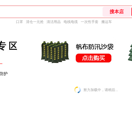
口罩
清仓一元抢
清洁用品
电线电缆
一次性手套
搬运车
防护
努力加载中，请稍后...