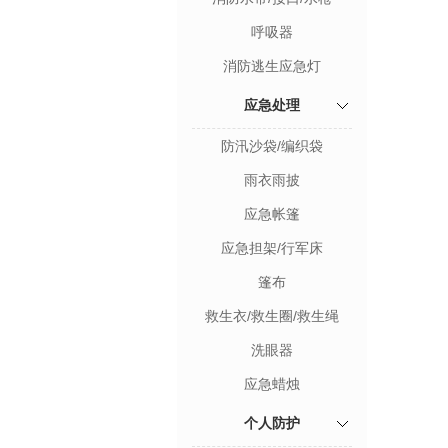
呼吸器
消防逃生应急灯
应急处理
防汛沙袋/编织袋
雨衣雨披
应急帐篷
应急担架/行军床
篷布
救生衣/救生圈/救生绳
洗眼器
应急蜡烛
个人防护