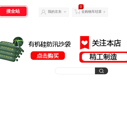
0
我的京东
去购物车结算