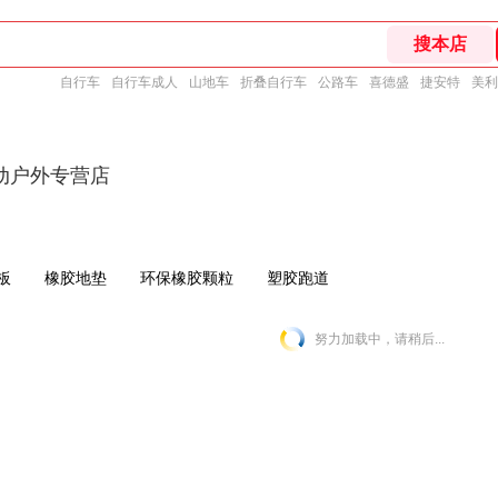
自行车
自行车成人
山地车
折叠自行车
公路车
喜德盛
捷安特
美利
动户外专营店
板
橡胶地垫
环保橡胶颗粒
塑胶跑道
努力加载中，请稍后...