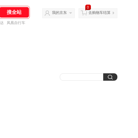
0
我的京东
去购物车结算
达
凤凰自行车