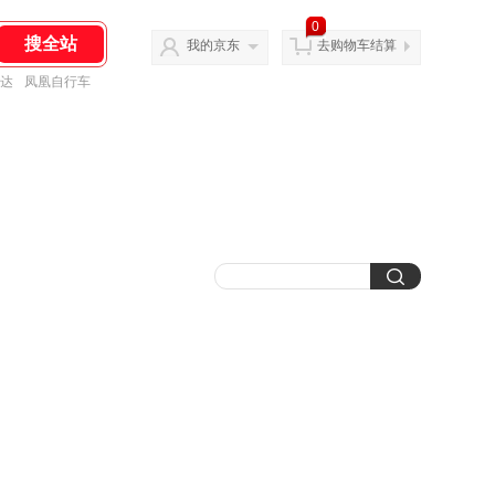
0
我的京东
去购物车结算
达
凤凰自行车