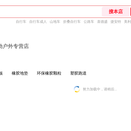
自行车
自行车成人
山地车
折叠自行车
公路车
喜德盛
捷安特
美利
动户外专营店
板
橡胶地垫
环保橡胶颗粒
塑胶跑道
努力加载中，请稍后...