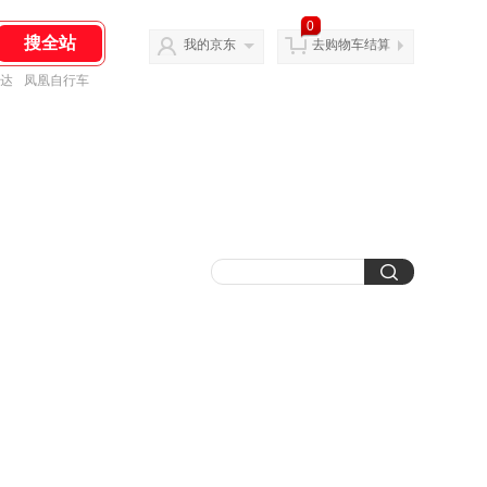
0
我的京东
去购物车结算
达
凤凰自行车