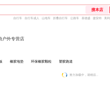
自行车
自行车成人
山地车
折叠自行车
公路车
喜德盛
捷安特
美利
动户外专营店
板
橡胶地垫
环保橡胶颗粒
塑胶跑道
努力加载中，请稍后...