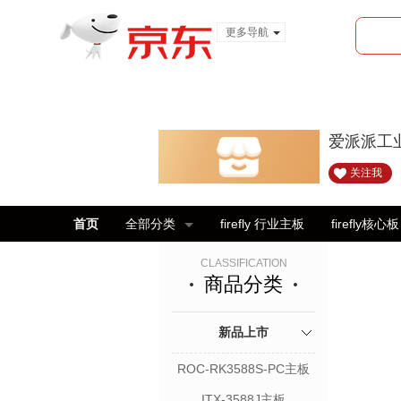
更多导航
服装城
食品
金融
爱派派工
关注我
首页
全部分类
firefly 行业主板
firefly核心板
CLASSIFICATION
商品分类
新品上市
ROC-RK3588S-PC主板
ITX-3588J主板