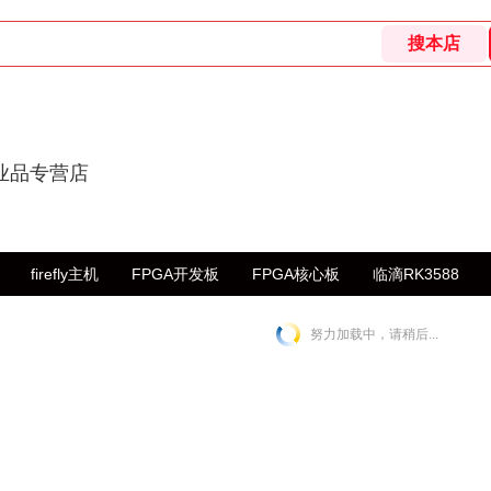
业品专营店
firefly主机
FPGA开发板
FPGA核心板
临滴RK3588
努力加载中，请稍后...