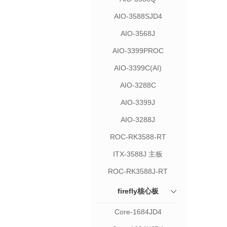
AIO-3588SJD4
AIO-3568J
AIO-3399PROC
AIO-3399C(AI)
AIO-3288C
AIO-3399J
AIO-3288J
ROC-RK3588-RT
ITX-3588J 主板
ROC-RK3588J-RT
firefly核心板
Core-1684JD4