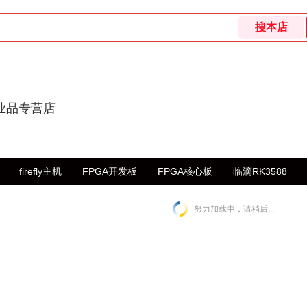
业品专营店
firefly主机
FPGA开发板
FPGA核心板
临滴RK3588
努力加载中，请稍后...