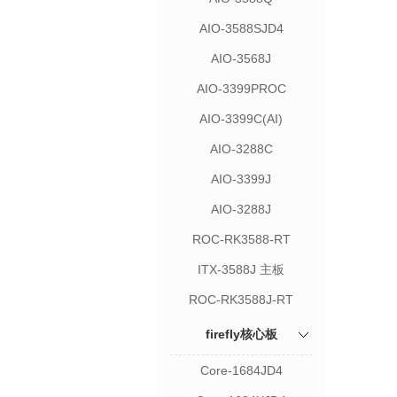
AIO-3588SJD4
AIO-3568J
AIO-3399PROC
AIO-3399C(AI)
AIO-3288C
AIO-3399J
AIO-3288J
ROC-RK3588-RT
ITX-3588J 主板
ROC-RK3588J-RT
firefly核心板
Core-1684JD4