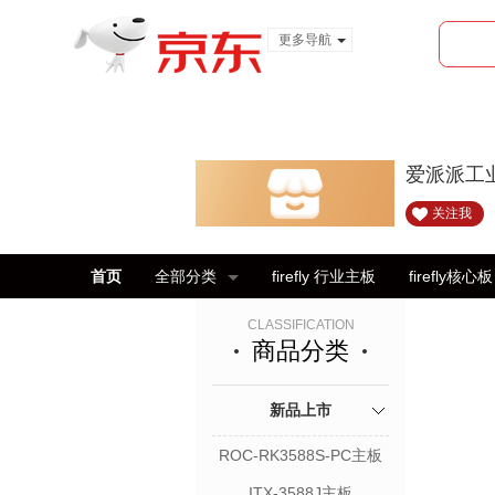
更多导航
服装城
食品
金融
爱派派工
关注我
首页
全部分类
firefly 行业主板
firefly核心板
CLASSIFICATION
商品分类
新品上市
ROC-RK3588S-PC主板
ITX-3588J主板