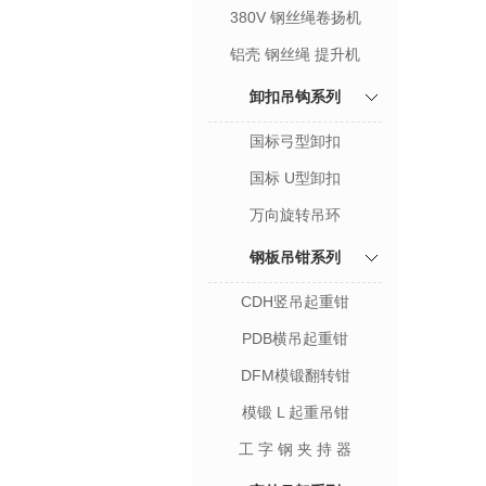
380V 钢丝绳卷扬机
铝壳 钢丝绳 提升机
卸扣吊钩系列
国标弓型卸扣
国标 U型卸扣
万向旋转吊环
钢板吊钳系列
CDH竖吊起重钳
PDB横吊起重钳
DFM模锻翻转钳
模锻 L 起重吊钳
工 字 钢 夹 持 器