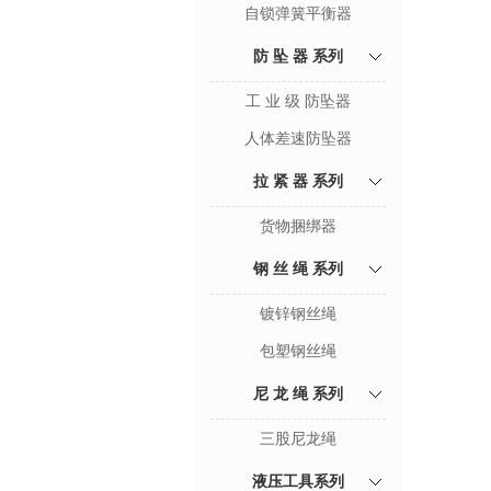
自锁弹簧平衡器
防 坠 器 系列
工 业 级 防坠器
人体差速防坠器
拉 紧 器 系列
货物捆绑器
钢 丝 绳 系列
镀锌钢丝绳
包塑钢丝绳
尼 龙 绳 系列
三股尼龙绳
液压工具系列