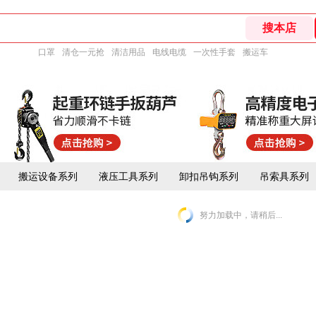
口罩
清仓一元抢
清洁用品
电线电缆
一次性手套
搬运车
搬运设备系列
液压工具系列
卸扣吊钩系列
吊索具系列
努力加载中，请稍后...