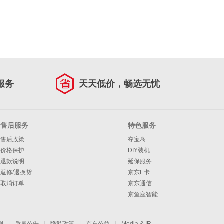
服务
天天低价，畅选无忧
售后服务
特色服务
售后政策
夺宝岛
价格保护
DIY装机
退款说明
延保服务
返修/退换货
京东E卡
取消订单
京东通信
京鱼座智能