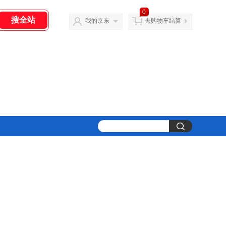
0
我的京东
去购物车结算