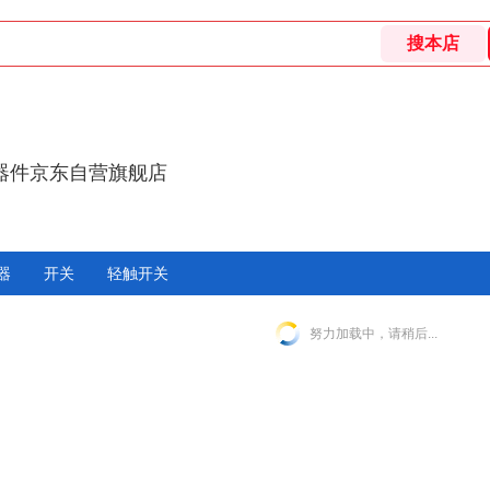
器件京东自营旗舰店
器
开关
轻触开关
努力加载中，请稍后...