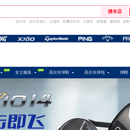
自行车
自行车成人
山地车
折叠自行车
公路车
喜德盛
捷安特
美利
女士服装
高尔夫球鞋
高尔夫球包
球帽