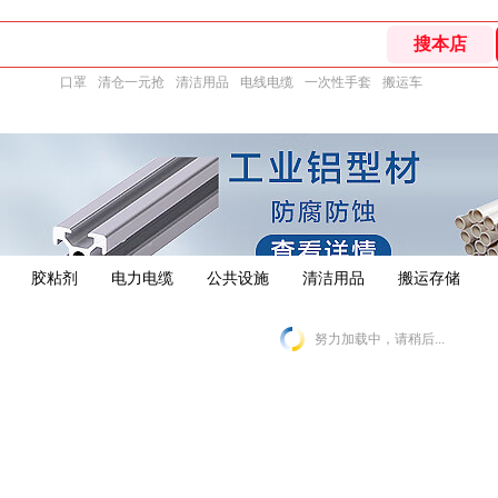
口罩
清仓一元抢
清洁用品
电线电缆
一次性手套
搬运车
胶粘剂
电力电缆
公共设施
清洁用品
搬运存储
努力加载中，请稍后...