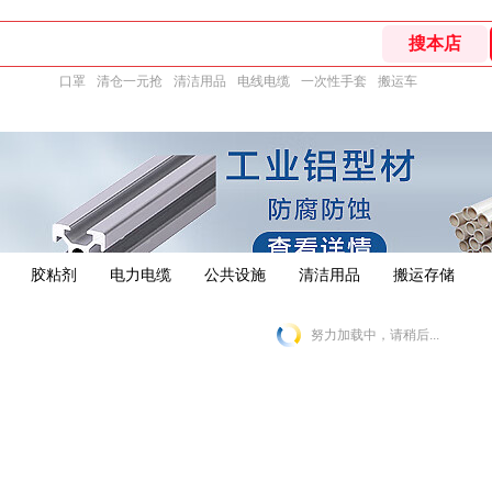
口罩
清仓一元抢
清洁用品
电线电缆
一次性手套
搬运车
胶粘剂
电力电缆
公共设施
清洁用品
搬运存储
努力加载中，请稍后...