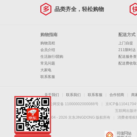
品类齐全，轻松购物
购物指南
配送方式
购物流程
上门自提
会员介绍
211限时达
生活旅行/团购
配送服务查
常见问题
配送费收取
大家电
联系客服
关于我们
|
联系我们
|
联系客服
|
合作招商
|
商
京公网安备 11000002000088号
|
京ICP备1104170
互联网出版许
Copyright © 2004 -
2026
京东JINGDONG 版权所有
|
消费者维权热
手机扫一扫，劲爆优
惠触手可得！