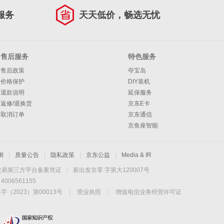
服务
天天低价，畅选无忧
售后服务
特色服务
售后政策
夺宝岛
价格保护
DIY装机
退款说明
延保服务
返修/退换货
京东E卡
取消订单
京东通信
京鱼座智能
测
|
质量公告
|
隐私政策
|
京东公益
|
Media & IR
交易第三方平台备案凭证
|
新出发京零 字第大120007号
06561155
2023）第00013号
|
营业执照
|
增值电信业务经营许可证