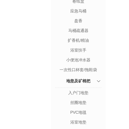
卷纸盒
应急马桶
盘香
马桶疏通器
扩香机/精油
浴室扶手
小便池冲水器
一次性口杯套/拖鞋袋
地垫及矿棉把
入户门地垫
丝圈地垫
PVC地毯
浴室地垫