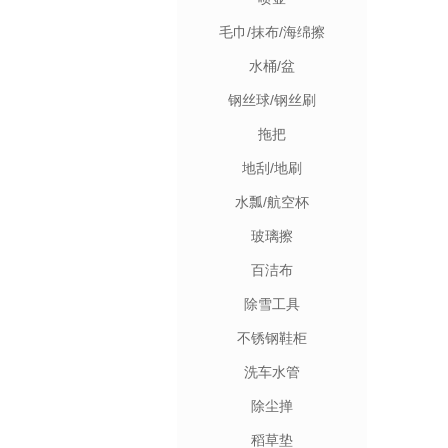
毛巾/抹布/海绵擦
水桶/盆
钢丝球/钢丝刷
拖把
地刮/地刷
水瓢/航空杯
玻璃擦
百洁布
除雪工具
不锈钢鞋柜
洗车水管
除尘掸
稻草垫