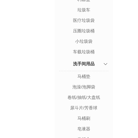
垃圾车
医疗垃圾袋
压圈垃圾桶
小垃圾袋
车载垃圾桶
洗手间用品
马桶垫
泡澡/泡脚袋
卷纸/抽纸/大盘纸
尿斗片/芳香球
马桶刷
皂液器