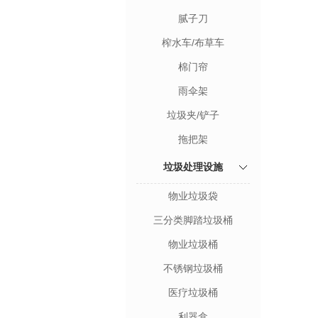
腻子刀
榨水车/布草车
棉门帘
雨伞架
垃圾夹/铲子
拖把架
垃圾处理设施
物业垃圾袋
三分类脚踏垃圾桶
物业垃圾桶
不锈钢垃圾桶
医疗垃圾桶
利器盒