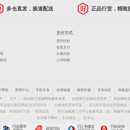
多仓直发，极速配送
正品行货，精致
支付方式
货到付款
在线支付
询
分期付款
标准
公司转账
家帮助
|
营销中心
|
手机京东
|
友情链接
|
销售联盟
|
京东社区
|
风险监
4号
|
ICP
|
药品医疗器械网络服务备案
|
自营医疗器械经营资质
|
药品网络
可证编号新出网证(京)字150号
|
出版物经营许可证
|
违法和不良信息举报电话：40
线：4006067733
经营证照
|
医疗器械第三方平台备案凭证（京）网械平台备字（
京东旗下网站：
京东钱包
|
京东云