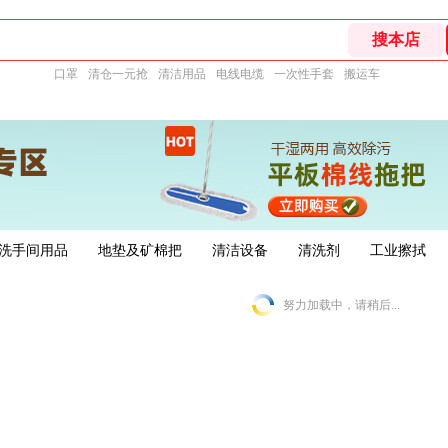
口罩
清仓一元抢
清洁用品
电线电缆
一次性手套
搬运车
洗手间用品
地垫及矿棉把
清洁设备
清洗剂
工业擦拭
努力加载中，请稍后...