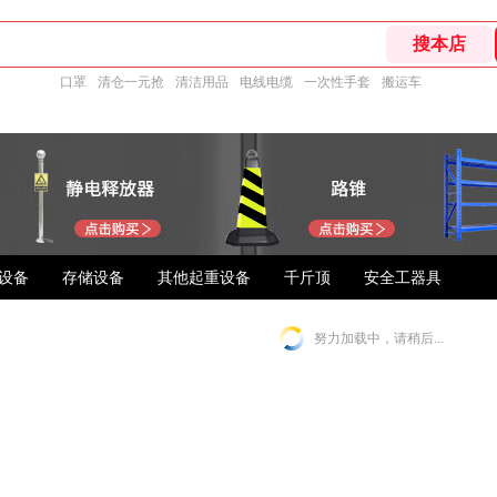
口罩
清仓一元抢
清洁用品
电线电缆
一次性手套
搬运车
设备
存储设备
其他起重设备
千斤顶
安全工器具
努力加载中，请稍后...