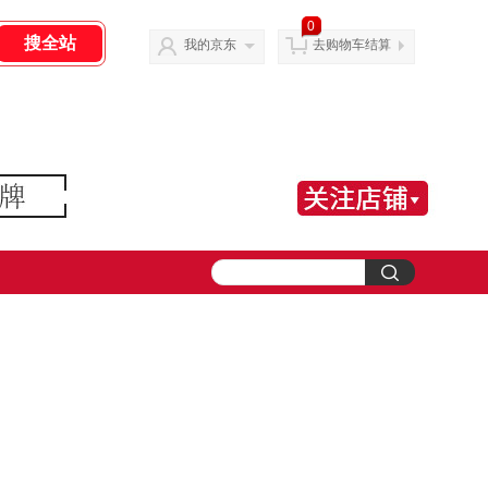
0
我的京东
去购物车结算