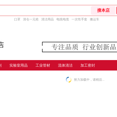
口罩
清仓一元抢
清洁用品
电线电缆
一次性手套
搬运车
刷
实验室用品
工业管材
流体清洁
加工密封
努力加载中，请稍后...