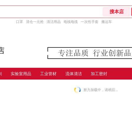
口罩
清仓一元抢
清洁用品
电线电缆
一次性手套
搬运车
刷
实验室用品
工业管材
流体清洁
加工密封
努力加载中，请稍后...