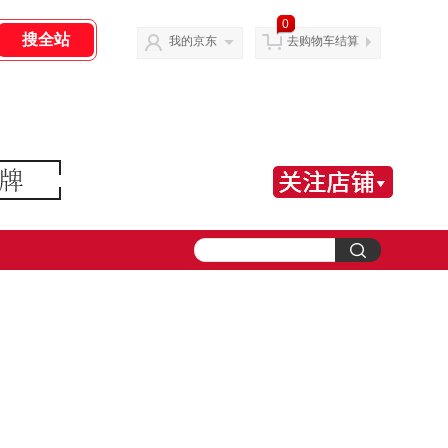
0
我的京东
去购物车结算