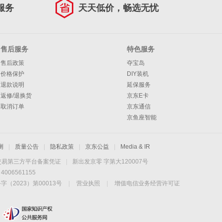
服务
天天低价，畅选无忧
售后服务
特色服务
售后政策
夺宝岛
价格保护
DIY装机
退款说明
延保服务
返修/退换货
京东E卡
取消订单
京东通信
京鱼座智能
测
|
质量公告
|
隐私政策
|
京东公益
|
Media & IR
交易第三方平台备案凭证
|
新出发京零 字第大120007号
06561155
2023）第00013号
|
营业执照
|
增值电信业务经营许可证