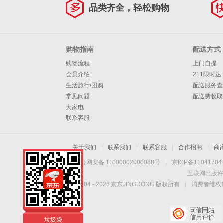
品类齐全，轻松购物
购物指南
配送方式
购物流程
上门自提
会员介绍
211限时达
生活旅行/团购
配送服务查
常见问题
配送费收取
大家电
联系客服
关于我们
|
联系我们
|
联系客服
|
合作招商
|
商
京公网安备 11000002000088号
|
京ICP备1104170
互联网出版许
Copyright © 2004 -
2026
京东JINGDONG 版权所有
|
消费者维权热
垃圾桶
垃圾袋