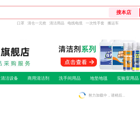
口罩
清仓一元抢
清洁用品
电线电缆
一次性手套
搬运车
清洁设备
商用清洁剂
洗手间用品
地垫地毯
实验室用品
努力加载中，请稍后...