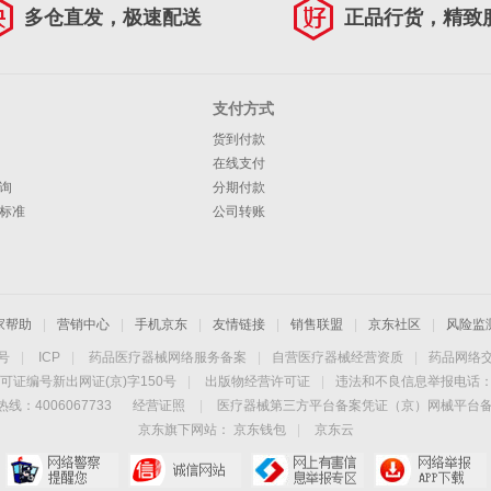
多仓直发，极速配送
正品行货，精致
支付方式
货到付款
在线支付
询
分期付款
标准
公司转账
家帮助
|
营销中心
|
手机京东
|
友情链接
|
销售联盟
|
京东社区
|
风险监
4号
|
ICP
|
药品医疗器械网络服务备案
|
自营医疗器械经营资质
|
药品网络
可证编号新出网证(京)字150号
|
出版物经营许可证
|
违法和不良信息举报电话：40
线：4006067733
经营证照
|
医疗器械第三方平台备案凭证（京）网械平台备字（
京东旗下网站：
京东钱包
|
京东云