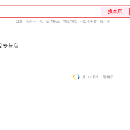
口罩
清仓一元抢
清洁用品
电线电缆
一次性手套
搬运车
品专营店
努力加载中，请稍后...