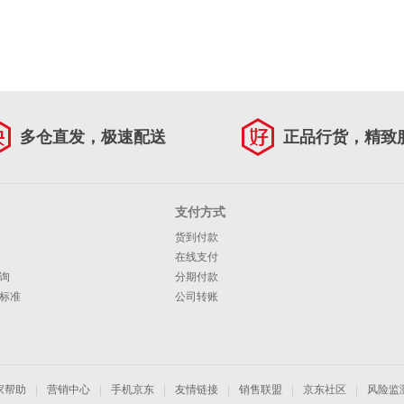
多仓直发，极速配送
正品行货，精致
支付方式
货到付款
在线支付
询
分期付款
标准
公司转账
家帮助
|
营销中心
|
手机京东
|
友情链接
|
销售联盟
|
京东社区
|
风险监