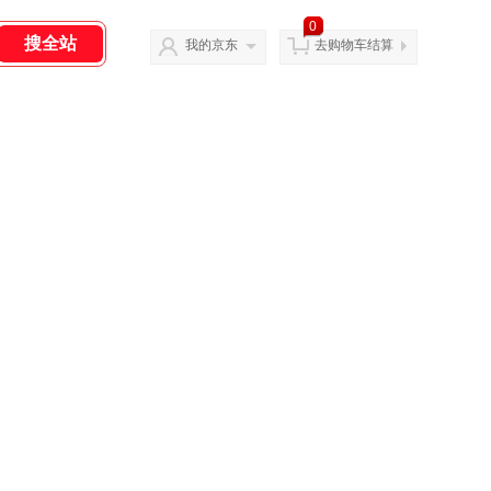
0
我的京东
去购物车结算