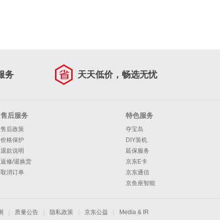
服务
天天低价，畅选无忧
售后服务
特色服务
售后政策
夺宝岛
价格保护
DIY装机
退款说明
延保服务
返修/退换货
京东E卡
取消订单
京东通信
京鱼座智能
测
|
质量公告
|
隐私政策
|
京东公益
|
Media & IR