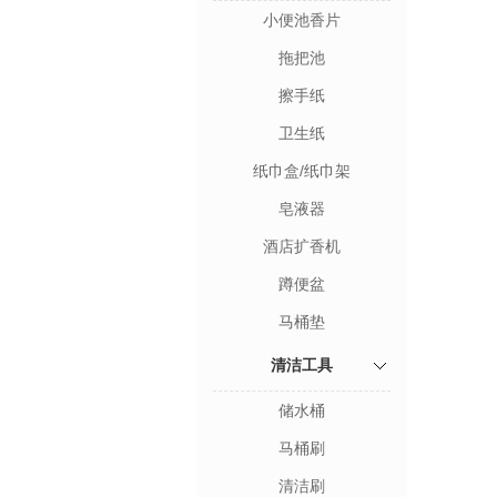
小便池香片
拖把池
擦手纸
卫生纸
纸巾盒/纸巾架
皂液器
酒店扩香机
蹲便盆
马桶垫
清洁工具
储水桶
马桶刷
清洁刷