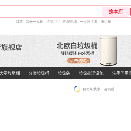
口罩
清仓一元抢
清洁用品
电线电缆
一次性手套
搬运车
大堂垃圾桶
分类垃圾桶
垃圾袋
垃圾处理设施
洗手间用
努力加载中，请稍后...