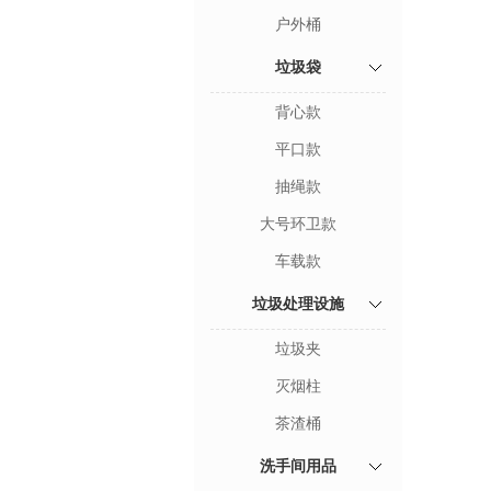
户外桶
垃圾袋
背心款
平口款
抽绳款
大号环卫款
车载款
垃圾处理设施
垃圾夹
灭烟柱
茶渣桶
洗手间用品