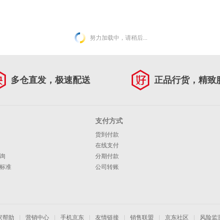
努力加载中，请稍后...
多仓直发，极速配送
正品行货，精致
支付方式
货到付款
在线支付
询
分期付款
标准
公司转账
家帮助
|
营销中心
|
手机京东
|
友情链接
|
销售联盟
|
京东社区
|
风险监