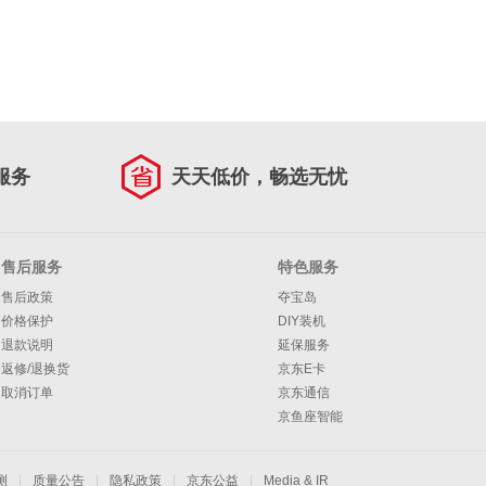
服务
天天低价，畅选无忧
售后服务
特色服务
售后政策
夺宝岛
价格保护
DIY装机
退款说明
延保服务
返修/退换货
京东E卡
取消订单
京东通信
京鱼座智能
测
|
质量公告
|
隐私政策
|
京东公益
|
Media & IR