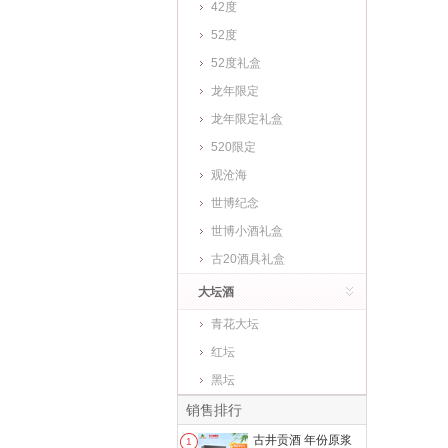
42度
52度
52度礼盒
龙年限定
龙年限定礼盒
520限定
观沧海
世博纪念
世博小酒礼盒
古20酒具礼盒
大坛酒
青花大坛
红坛
黑坛
销售排行
古井贡酒 年份原浆
1