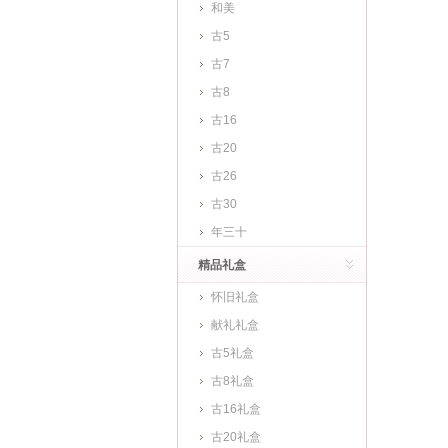
和美
古5
古7
古8
古16
古20
古26
古30
年三十
精品礼盒
怀旧礼盒
献礼礼盒
古5礼盒
古8礼盒
古16礼盒
古20礼盒