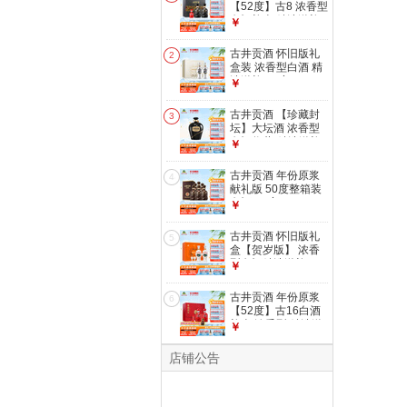
【52度】古8 浓香型
白酒礼盒 精选送礼
￥
52度 500mL 2瓶
（礼盒装）
古井贡酒 怀旧版礼
2
盒装 浓香型白酒 精
选送礼 50度 500mL
￥
2瓶
古井贡酒 【珍藏封
3
坛】大坛酒 浓香型
白酒收藏-精选送礼
￥
55度 2.5L 1坛
古井贡酒 年份原浆
4
献礼版 50度整箱装
白酒 50度 500mL 6
￥
瓶 （含3枚礼袋）
古井贡酒 怀旧版礼
5
盒【贺岁版】 浓香
型白酒精选送礼 50
￥
度 500mL 2瓶 （礼
盒装）
古井贡酒 年份原浆
6
【52度】古16白酒
礼盒 浓香型 精选送
￥
礼 52度 500mL 2瓶
（礼盒装）
店铺公告