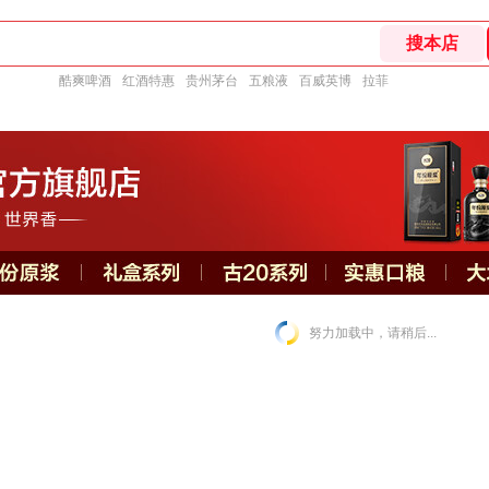
酷爽啤酒
红酒特惠
贵州茅台
五粮液
百威英博
拉菲
努力加载中，请稍后...