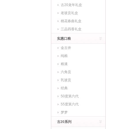
古20龙年礼盒
老玻贡礼盒
桃花春曲礼盒
三品四香礼盒
实惠口粮
金古井
纯粮
粮液
六角贡
乳玻贡
经典
50度第六代
55度第六代
梦梦
古20系列