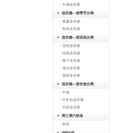
长袖连衣裙
连衣裙---按季节分类
春夏连衣裙
秋冬连衣裙
连衣裙---按花色分类
花色连衣裙
纯色连衣裙
格子连衣裙
波点连衣裙
条纹连衣裙
连衣裙---按长短分类
中裙
中长款连衣裙
长款连衣裙
周三周六秒杀
秒杀
WP比价