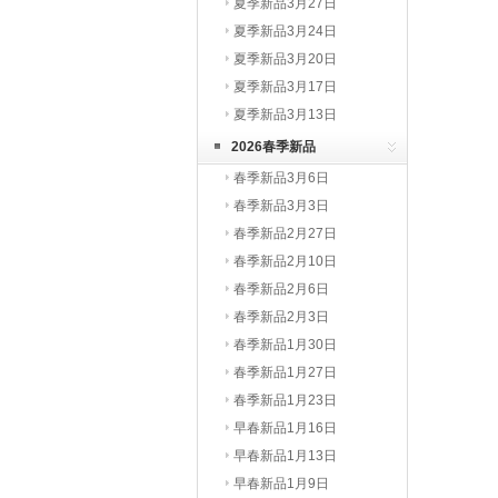
夏季新品3月27日
夏季新品3月24日
夏季新品3月20日
夏季新品3月17日
夏季新品3月13日
2026春季新品
春季新品3月6日
春季新品3月3日
春季新品2月27日
春季新品2月10日
春季新品2月6日
春季新品2月3日
春季新品1月30日
春季新品1月27日
春季新品1月23日
早春新品1月16日
早春新品1月13日
早春新品1月9日