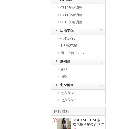
0710价格调整
0711价格调整
0813价格调整
活动专区
七夕2736
1-3号2736
周三上新日7.22
热销品
新品
旧款
七夕前N
七夕前N9
七夕前N95
销售排行
ROEYSHOUSE罗
1
衣气质鱼尾摆碎花连
衣裙女夏装新款花色