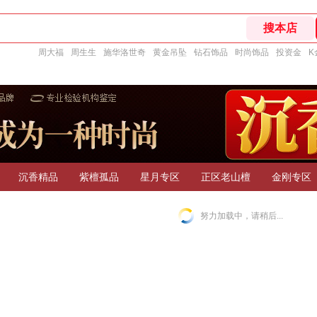
周大福
周生生
施华洛世奇
黄金吊坠
钻石饰品
时尚饰品
投资金
K
沉香精品
紫檀孤品
星月专区
正区老山檀
金刚专区
努力加载中，请稍后...