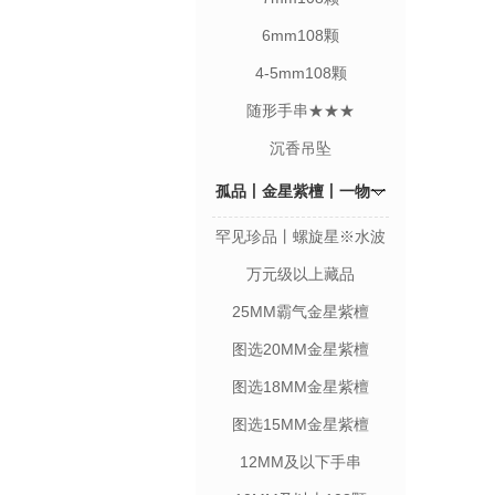
6mm108颗
4-5mm108颗
随形手串★★★
沉香吊坠
孤品丨金星紫檀丨一物一
罕见珍品丨螺旋星※水波
图
瘤疤※星影同体
万元级以上藏品
25MM霸气金星紫檀
图选20MM金星紫檀
图选18MM金星紫檀
图选15MM金星紫檀
12MM及以下手串