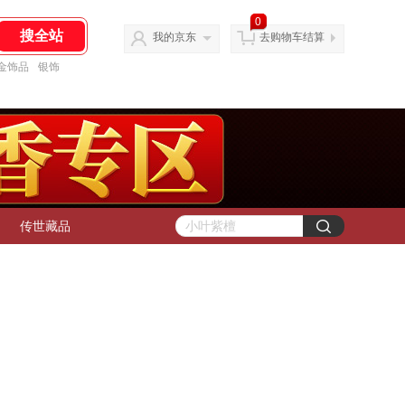
0
我的京东
去购物车结算
金饰品
银饰
传世藏品