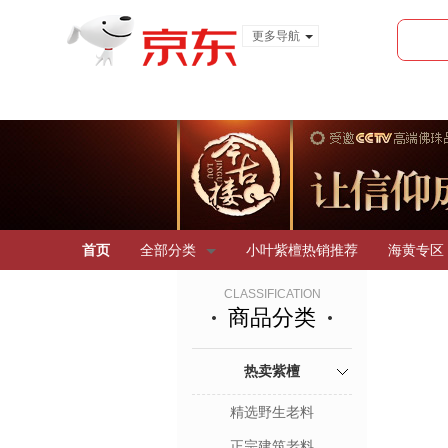
更多导航
服装城
食品
金融
首页
全部分类
小叶紫檀热销推荐
海黄专区
CLASSIFICATION
商品分类
热卖紫檀
精选野生老料
正宗建筑老料