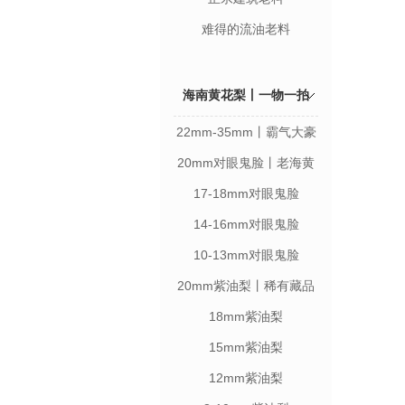
难得的流油老料
海南黄花梨丨一物一拍
22mm-35mm丨霸气大豪
珠
20mm对眼鬼脸丨老海黄
17-18mm对眼鬼脸
14-16mm对眼鬼脸
10-13mm对眼鬼脸
20mm紫油梨丨稀有藏品
18mm紫油梨
15mm紫油梨
12mm紫油梨